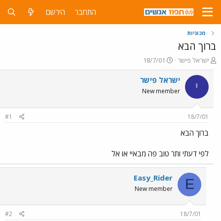
התחבר
הירשם
מכוניות
ברוך הבא
פ
פ
ישראל פישר
18/7/01
ו
ו
ת
ר
ישראל פישר
י
ח
ס
New member
ה
ם
נ
ב
ו
ת
#1
18/7/01
ש
א
א
ר
ברוך הבא
י
ך
לפי דעתי ותר טוב פה מבאיי או אל
Easy_Rider
E
New member
#2
18/7/01