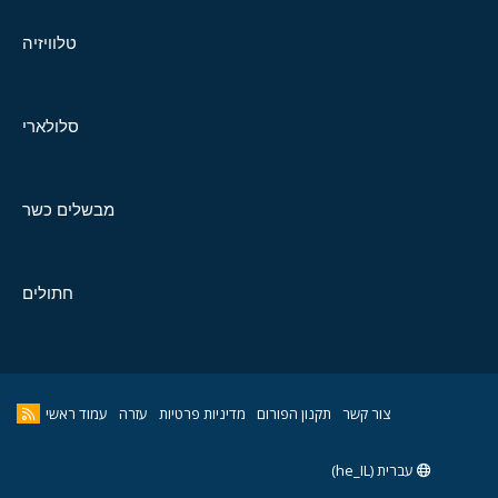
טלוויזיה
סלולארי
מבשלים כשר
חתולים
צור קשר
תקנון הפורום
מדיניות פרטיות
עזרה
עמוד ראשי
עברית (he_IL)