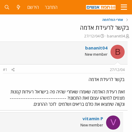
התחבר
הירשם
אחרי המלחמה
בקשר לרעידת אדמה
פ
פ
27/12/04
bananit04
ו
ו
ת
ר
bananit04
B
ח
ס
New member
ה
ם
נ
ב
ו
ת
#1
27/12/04
ש
א
א
ר
בקשר לרעידת אדמה
י
ך
זאת רעידת האדמה שאמרו שאחרי שהיה פה בישראל רעידות קטנות
מצפים למשהו עצום זאת התכוונו? --------------------------------
ונקווה שימצאו את כולם בריאים ושלמים
לזכר ההרוגים.
vitamin P
V
New member