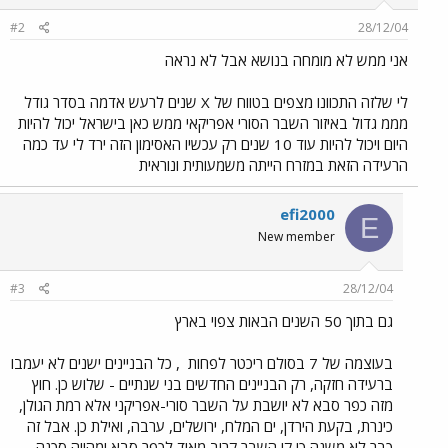
#2
28/12/04
אני ממש לא מומחה בנושא אבל לא נראה
לי שלזה התכוונו מצפים בטווח של X שנים לרעש אדמה בסדר גודל
מממ גדול באיזור השבר הסורי אפריקאי ממש כאן בישראל יכול להיות
היום ויכול להיות עוד 10 שנים רק עכשיו האסימון הזה ירד לי עד כמה
הרעידה הזאת במזרח הייתה משמעותית ונוראית
efi2000
E
New member
#3
28/12/04
גם בתוך 50 השנים הבאות צפוי בארץ
בעוצמה של 7 בסולם ריכטר לפחות
, כל הבניינים ישנים לא יעמבו
ברעידה חזקה, רק הבניינים החדשים בני שנתיים - שלוש כן. חוץ
מזה כפר סבא לא יושבת על השבר סורי-אפריקני אלא רמת הגולן,
כינרת, בקעת הירדן, ים המלח, ירושלים, ערבה, ואילת כן. אבל זה
כבר לא משנה כי קו השבר קרוב מאוד לכפר סבא ומהווה סכנה