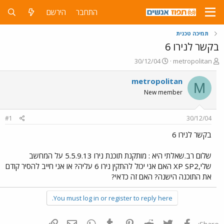
התחבר
הירשם
תמיכה טכנית
בקשר לנירו 6
פ
פ
30/12/04
metropolitan
ו
ו
ת
ר
metropolitan
M
ח
ס
New member
ה
ם
נ
ב
ו
ת
#1
30/12/04
ש
א
א
ר
בקשר לנירו 6
י
ך
שלום רב.שאלתי היא : מותקנת תוכנת נירו 5.5.9.13 על המחשב
שלי,XP SP2 האם אני יכול להתקין נירו 6 עליה? או אני חייב להסיר קודם
את התוכנה הישנה? האם זה כדאי?
You must log in or register to reply here.
פייסבוק
Twitter
Reddit
Pinterest
Tumblr
WhatsApp
דואר אלקטרוני
הוסף קישור
Share: