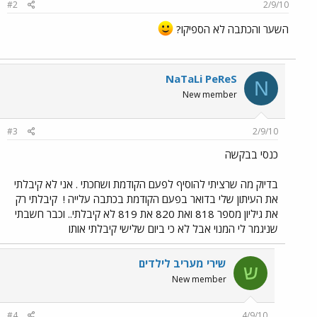
#2
2/9/10
השער והכתבה לא הספיקו?
NaTaLi PeReS
N
New member
#3
2/9/10
כנסי בבקשה
בדיוק מה שרציתי להוסיף לפעם הקודמת ושחכתי . אני לא קיבלתי
את העיתון שלי בדואר בפעם הקודמת בכתבה עלייה !
קיבלתי רק
את גיליון מספר 818 ואת 820 את 819 לא קיבלתי.. וכבר חשבתי
שניגמר לי המנוי אבל לא כי ביום שלישי קיבלתי אותו
שירי מעריב לילדים
ש
New member
#4
4/9/10