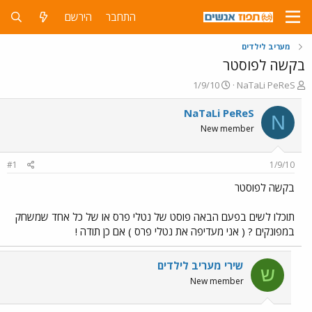
התחבר
הירשם
מעריב לילדים
בקשה לפוסטר
פ
פ
1/9/10
NaTaLi PeReS
ו
ו
ת
ר
NaTaLi PeReS
N
ח
ס
New member
ה
ם
נ
ב
ו
ת
#1
1/9/10
ש
א
א
ר
בקשה לפוסטר
י
ך
תוכלו לשים בפעם הבאה פוסט של נטלי פרס או של כל אחד שמשחק
במפונקים ? ( אני מעדיפה את נטלי פרס ) אם כן תודה !
שירי מעריב לילדים
ש
New member