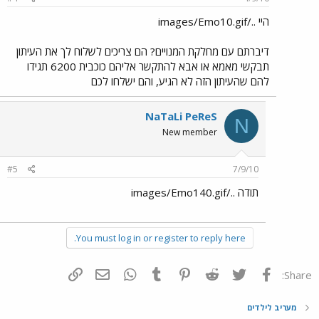
היי ../images/Emo10.gif
דיברתם עם מחלקת המנויים? הם צריכים לשלוח לך את העיתון
תבקשי מאמא או אבא להתקשר אליהם כוכבית 6200 תגידו
להם שהעיתון הזה לא הגיע, והם ישלחו לכם
NaTaLi PeReS
N
New member
#5
7/9/10
תודה ../images/Emo140.gif
You must log in or register to reply here.
פייסבוק
Twitter
Reddit
Pinterest
Tumblr
WhatsApp
דואר אלקטרוני
הוסף קישור
Share:
מעריב לילדים