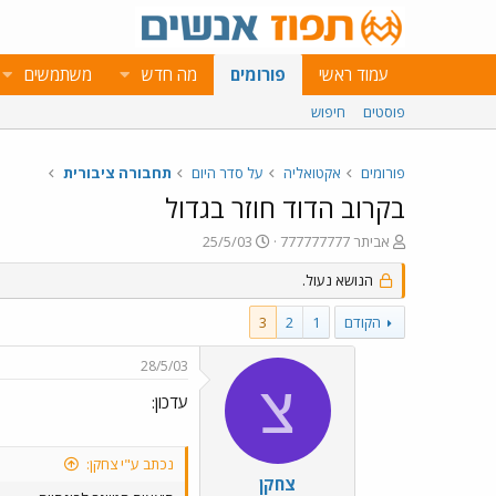
עמוד ראשי
פורומים
מה חדש
משתמשים
פוסטים
חיפוש
פורומים
אקטואליה
על סדר היום
תחבורה ציבורית
בקרוב הדוד חוזר בגדול
פ
פ
אביתר 777777777
25/5/03
ו
ו
ת
הנושא נעול.
ר
ח
ס
ה
ם
הקודם
1
2
3
נ
ב
ו
ת
28/5/03
ש
א
צ
א
ר
עדכון:
י
ך
נכתב ע"י צחקן:
צחקן