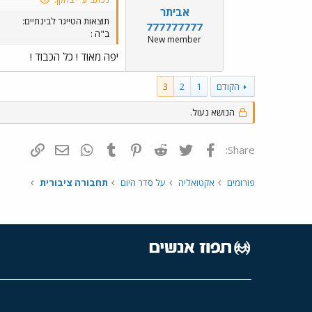
אביתר
תוצאות הטייגר לבינתיים:
777777777
ב"ה :
New member
יפה מאוד ! כל הכבוד !
הקודם
1
2
3
הנושא נעול.
פייסבוק
Twitter
Reddit
Pinterest
Tumblr
WhatsApp
דואר אלקטרונ
הוסף קי
Share:
פורומים
אקטואליה
על סדר היום
תחבורה ציבורית