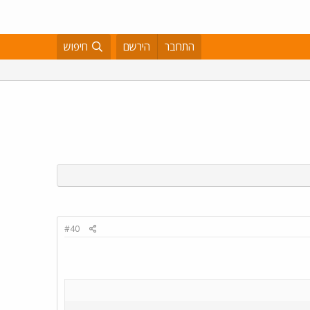
התחבר
הירשם
חיפוש
#40