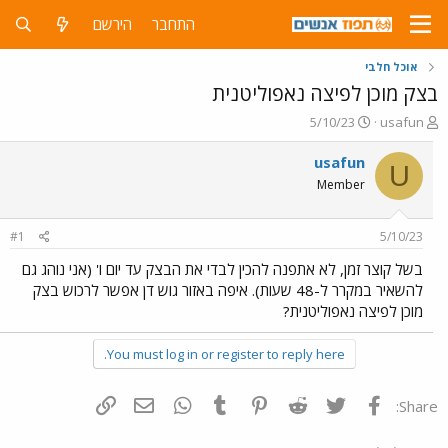
התחבר
הירשם
אוכל חלבי
בצק מוכן לפיצה נאפוליטנית
פ
פ
5/10/23
usafun
ו
ו
ת
ר
usafun
U
ח
ס
Member
ה
ם
נ
ב
ו
ת
#1
5/10/23
ש
א
א
ר
בשל קוצר זמן, לא אתפנה להכין לבדי את הבצק עד יום ו' (אני נוהג גם
י
להשאיר במקרר ל-48 שעות). איפה באזור גוש דן אפשר לרכוש בצק
ך
מוכן לפיצה נאפוליטנית?
You must log in or register to reply here.
פייסבוק
Twitter
Reddit
Pinterest
Tumblr
WhatsApp
דואר אלקטרוני
הוסף קישור
Share: