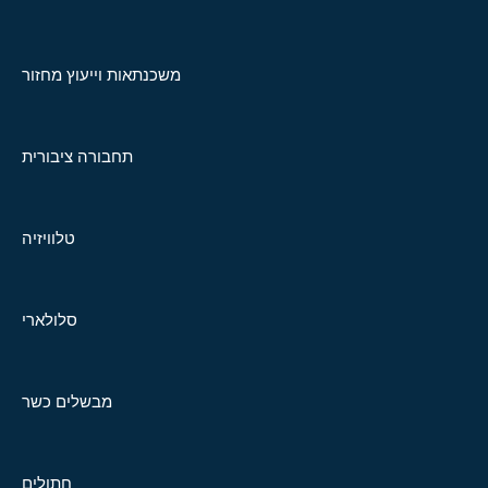
משכנתאות וייעוץ מחזור
תחבורה ציבורית
טלוויזיה
סלולארי
מבשלים כשר
חתולים