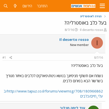
התחבר
הירשם
הגירה לאוסטרליה
בעל כלב באוסטרליה?
פ
פ
8/7/16
Il deserto rosso
ו
ו
ת
ר
Il deserto rosso
I
ח
ס
New member
ה
ם
נ
ב
ו
ת
#1
8/7/16
ש
א
א
ר
בעל כלב באוסטרליה?
י
ך
נשמח אם תשתף מניסיונך בנושא גינות\פארקים לכלבים באיזור מגוריך
בשרשור הבא בפורום כלבים.
http://www.tapuz.co.il/forums/viewmsg/708/180966862/ב
עלי_חיים/כלבים
עוד ליסה סגלוב