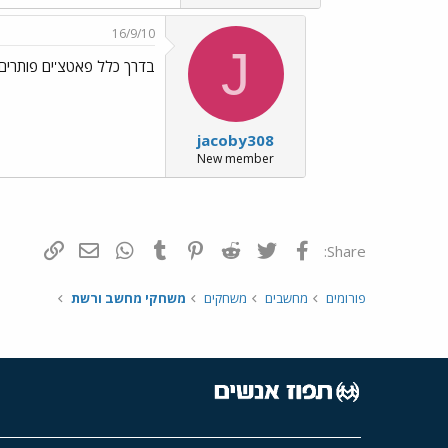
16/9/10
J
בדרך כלל פאטצ'ים פותרים בעיות, זה
jacoby308
New member
פייסבוק
Twitter
Reddit
Pinterest
Tumblr
WhatsApp
דואר אלקטרונ
הוסף קי
Share:
פורומים
מחשבים
משחקים
משחקי מחשב ורשת