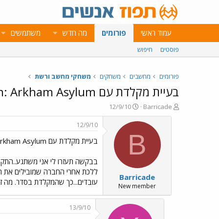
עמוד ראשי
פורומים
מה חדש
משתמשים
פוסטים
חיפוש
פורומים
מחשבים
משחקים
משחקי מחשב ורשת
בעיית מקלדת עם Batman: Arkham Asylum
פ
פ
12/9/10
Barricade
ו
ו
ת
ר
12/9/10
ח
ס
B
בעיית מקלדת עם Batman: Arkham Asylum
ה
ם
נ
ב
ו
ת
בבקשה תעזרו לי אני משתגע..התקנ
ש
א
Barricade
א
ר
עובדים...כך שהמקלדת בסדר. מה זה 
י
New member
ך
13/9/10