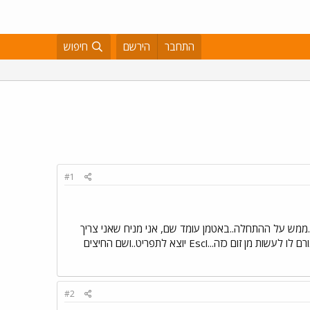
התחבר
הירשם
חיפוש
#1
ממש על ההתחלה..באטמן עומד שם, אני מניח שאני צריך
ללכת אחרי החברה שמובילים את הג'וקר..אבל הוא לא זז..כלום...לא עם החיצים ולא עם ASWD...מה נסגר? רק Z גורם לו לעשות מן זום כזה...וEsc יוצא לתפריט..ושם החיצים
#2