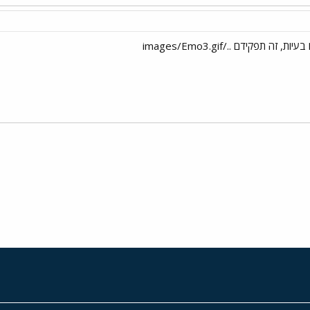
 תפקידם ../images/Emo3.gif
י
שור