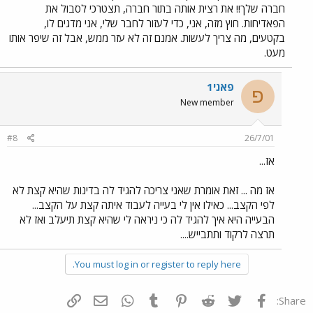
חברה שלך!! את רצית אותה בתור חברה, תצטרכי לסבול את
הפאדיחות. חוץ מזה, אני, כדי לעזור לחבר שלי, אני מדגים לו,
בקטעים, מה צריך לעשות. אמנם זה לא עזר ממש, אבל זה שיפר אותו
מעט.
פאני1
פ
New member
#8
26/7/01
אז...
אז מה ... זאת אומרת שאני צריכה להגיד לה בדינות שהיא קצת לא
לפי הקצב... כאילו אין לי בעייה לעבוד איתה קצת על הקצב...
הבעייה היא איך להגיד לה כי ניראה לי שהיא קצת תיעלב ואז לא
תרצה לרקוד ותתבייש....
You must log in or register to reply here.
פייסבוק
Twitter
Reddit
Pinterest
Tumblr
WhatsApp
דואר אלקטרוני
הוסף קישור
Share: