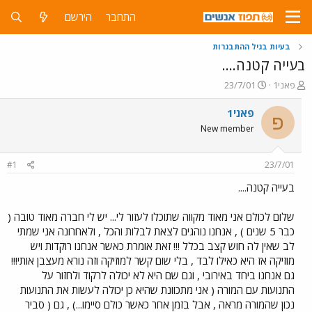
התחבר
הירשם
בעיות בגיל ההתבגרות
בעייה קטנה....
פ
פ
פאני1
23/7/01
ו
ו
ת
ר
פאני1
פ
ח
ס
New member
ה
ם
נ
ב
ו
ת
#1
23/7/01
ש
א
א
ר
בעייה קטנה....
י
ך
שלום לכולם אני מאוד מקווה שתוכלו לעזור לי... יש לי חברה מאוד טובה (
כבר 5 שנים ) , אנחנו נוהגים לצאת לבלות והכל , ולאחרונה אני שמתי
לב שאין לה חוש קצב בכלל !!! זאת אומרת כאשר אנחנו רוקדות ויש
מוזיקה אז היא כאילו לבד , בלי שום קשר למוזיקה וזה נורא מעצבן אותי!!!
גם אנחנו ביחד באירובי , וגם שם היא לא יכולה לרקוד ולחזור על
התנועות עם המורה ( אני מתכוונת שהיא כן יכולה לעשות את התנועות
נכון שהמורה מראה , אבל בזמן אחר כאשר כולם סיימו...) , גם ( סביר