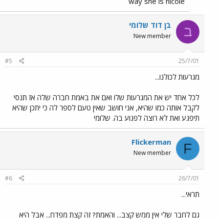
way she is nicole
בן דוד שלומי
ב
New member
#5
25/7/01
מגרעות לכולנו...
לכל אחד יש את המגרעות שלו ואם את באמת חברה שלה אז תנסי
לקבל אותה כמו שהיא, אני חושב שאין טעם לספר לה כי יתכן שהיא
תיפגע ואת לא רוצה לפגוע בה. שלומי
Flickerman
F
New member
#6
26/7/01
תראי...
גם לחבר שלי אין ממש קצב... והאמת? זה קצת מפדח... אבל היא