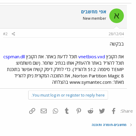
אפי מחשבים
א
New member
#2
28/12/04
בבקשה
את הקובץ
vnetbios.vxd
תוכל לדעת באתר. את הקובץ
cspman.dll
תוכל להוריד באתר ולהעתיק אותו בנתיב שחסר. (שם משתמש:
TEMP סיסמה: 512 ולהוריד). כדי לחלק דיסק קשיח אפשר בתוכנת
Norton Partition Magic 8, את התוכנה המקורית ניתן להוריד
מאתר: www.symantec.com בהצלחה
You must log in or register to reply here.
פייסבוק
Twitter
Reddit
Pinterest
Tumblr
WhatsApp
דואר אלקטרוני
הוסף קישור
Share:
מחשבים-חומרה ותוכנה