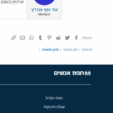
יש לעיין בהסכם 
עוד יוסף פנדריך
Member
פייסבוק
Twitter
Reddit
Pinterest
Tumblr
WhatsApp
דואר אלקטרונ
הוסף קי
Share:
פורומים
חוק ומשפט
חוק ומשפט
האח הגדול
עגלת תינוקות