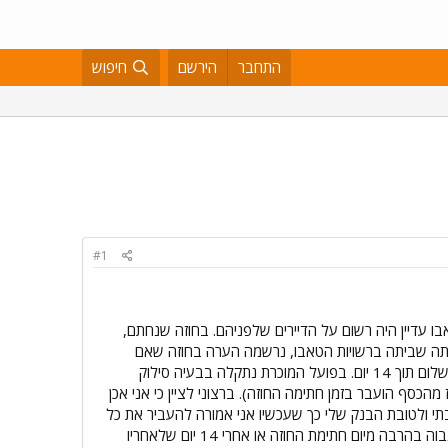
התחבר
הירשם
חיפוש
#1
ם בטאבו עדיין היה רשום על הדיירים שלפניהם. בחוזה שנחתם,
לם את הכסף (משכנתא) אך מכיוון שהיתה שביתה ברשויות הטאבו, נרשמה הערה בחוזה שאם
המשכנתא תתעכב בגלל השביתה, אזי ביום שיתאפשר לרשום הדירה בטאבו, אני מחוייבת להעביר את שארית התשלום תוך 14 יום. בפועל המוכרת נתקלה בבעיה סילוק
 והישום בטאבו ולכן חל עיכוב עד היום בתשלום המשכנתא ורישום הדירה בטאבו על שמי (40 אחוז מהכסף הועבר בזמן חתימה החוזה). ברצוני לציין כי אני אכן
ערה בטאבו לטובתי ולטובת הבנק שלי כך שעכשיו אני אמורה להעביר את כל
יתרת התשלום. השאלה היא : הפרשי הדולר. המוכרת מתעקשת לקבל לידיה את הסכום לפי שער הדולר הנוכחי שגבוה בהרבה מיום חתימת החוזה או אחרי 14 יום שלאחריו