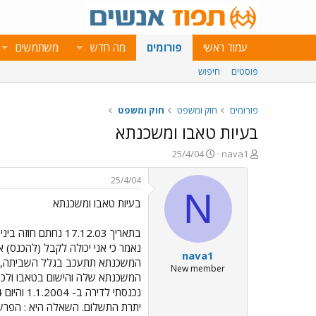
עמוד ראשי
פורומים
מה חדש
משתמשים
פוסטים
חיפוש
פורומים
חוק ומשפט
חוק ומשפט
בעיות טאבו ומשכנתא
פ
פ
25/4/04
nava1
ו
ו
ת
ר
25/4/04
ח
ס
N
בעיות טאבו ומשכנתא
ה
ם
נ
ב
ו
ת
בתאריך 17.12.03 
ש
א
nava1
א
ר
י
New member
ך