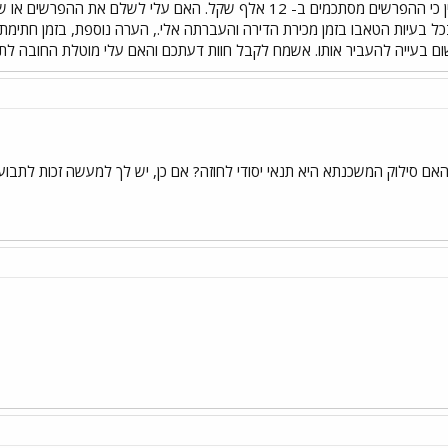
שהתחייבתי, וחתמתי בחוזה. יש לציין כי ההפרשים מסתכמים ב- 12 אלף שק
ל בעיות הטאבו בזמן מכירת הדירה והעברתה אלי., הערה נוספת, בזמן חתימת ה
ן שום בעייה להעביר אותו. אשמח לקבל חוות דעתכם והאם עלי מוטלת החובה ל
 האם סילוק המשכנתא היא תנאי יסודי לחוזה? אם כן, יש לך למעשה זכות לתבוע