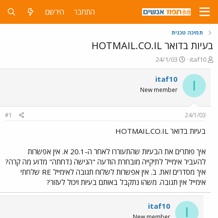
התחבר
הירשם
תמיכה טכנית
בעיות בדואר HOTMAIL.CO.IL
פ
פ
24/1/03
itaf10
ו
ו
ת
ר
itaf10
I
ח
ס
New member
ה
ם
נ
ב
ו
ת
#1
24/1/03
ש
א
א
ר
בעיות בדואר HOTMAIL.CO.IL
י
ך
איך פותרים את הבעיות שהתעוררו לאחר ה-20.1 א. אין אפשרות
להעביר אימייל לתיקייה מובחרת הודעה "הגישה נדחתה" מדוע מה קרה?
איך מסדרים זאת. ב. אין אפשרות לשלוח תגובה לאימייל RE שלחתי
אימייל אין תגובה. משהו נתקבל באותם בעיות ויכול לעזור?
itaf10
I
New member