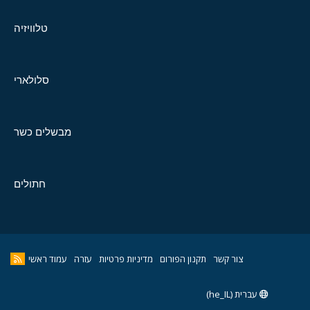
טלוויזיה
סלולארי
מבשלים כשר
חתולים
צור קשר
תקנון הפורום
מדיניות פרטיות
עזרה
עמוד ראשי
עברית (he_IL)