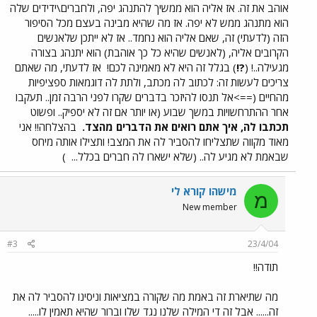
אוהב את זה. אז אליה הוא ממשיך להתנהג יפה, ולחברים\ידידים שלה
הוא מתנהג ממש לא יפה. אז מה שהיא מבינה בעצם מכל הסיפור
הזה (לדעתי) זה, שאם אליה הוא נחמד.. אז לא ייתכן שלאנשים
הקרובים אליה, (לאנשים שהיא כל כך אוהבת) הוא יתנהג בצורה
מגעילה..! (
?!
) בגלל זה היא לא מאמינה לכם!
אז לדעתי, מה שאתם
צריכים לעשות זה: לכתוב לה מכתב, ולתת לה דוגמאות ספציפיות
מהחיים (==>אל תנסו להיזכר בדברים שקרו לפני הרבה זמן.. תעקבו
אחר ההתרחשויות במשך שבוע (או יותר אם זה לא יספיק.. ופשוט
תכתבו לה, איך אתם רואים את הדברים מהצד.
בהצלחה!! אני
מאוד מקווה שתצליחו להסביר לה את המצב! ותצילו אותה מיחס
שבאמת לא מגיע לה.. (שלא ישארו לה חברים בכלל...
)
מישהו קורא לי
מ
New member
#3
23/4/04
תודה!!
מה שתיארת זה באמת מה שקורה במציאות וניסינו להסביר לה את
זה...... אבל זה די המילה שלנו נגד שלו וברור שהיא תאמין לו.....