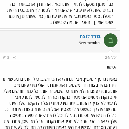
כבר מזמן הפסקתי לתחקר אותו וכאלו. אה, ודרך אגב...יש הרבה
דברים שאת לא יודעת. לא שאני הולך לספר לך אותם...כי הרי את
"נוטלת ספק באמינות..." אז את יודעת מה, כמו שאומרים [או כמו
שאני אומר] - תאכלי את מה שבישלת.
בודד לנצח
ב
New member
#13
24/4/04
הסיפור
באמת נהפך למעניין. אבל גם זה לא הכי חשוב. כי לדעתי ברגע שאותו
ידיד הבהיר בצורה חד משמעית את עמדתו. ואולי מידי פעם מזכיר
אותה. ומידי פעם זה לא אומר כל שבוע. זה אומר כל כמה חודשים אולי.
עקב מקרה מסויים אני מניח. במקרה כזה זה לגיטימי לגמרי. אבל
לדעתי לא צריך להתערב יותר מידי. אחרי הכל זה הקשר שלה איתו.
ומה שנראה לך כשפוט אולי מצטייר אצל אדם אחר בצורה אחרת. וכן.
יכול להיות שהיא מסונורת בגללו. יכול להיות שאתה טועה בתפיסה
שלך כי אחרי הכל אתה לא מכיר אותו מקרוב. אבל מה שכן, אמרת את
דעתך. הסברת. ועכשיו אם היא באמת חשובה לך. תתן לה לעשות מה