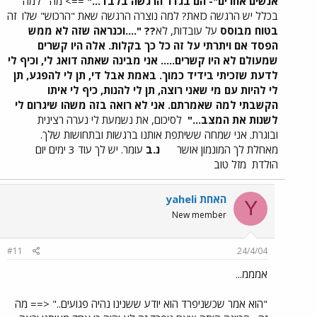
אנשים אחרים"- הם בגדר הרגשה בלבד..."
==> מה
למה
בכלל יש הרגשה כזאת? למה נוצרה הרגשה שאת "הרכוש" שלו
זה
בטוח מבוסס
על עובדות, לא
??
"....וכנראה שזה לא ממש
הפסד אם ויתרתי על זה כל כך בקלות. אלה היו קשרים
שמעולם לא היו קשרים..... אני מבינה שאתה דואג לי, וכיף לי
לדעת שזכיתי בידיד כמוך. באמת אבל די, תן לי להפגע, תן
לי להיות עם מי שאני רוצה, תן לי להנות, כיף לי איתו
הקשבתי למה שאמרתם. אני לא רואה בזה משהו שיגרום לי
לשנות את המצב..."
לסיכום, את נשמעת לי נערה רצינית
ובוגרת. אני שמחה ששיתפת אותנו ברגשות ובתחושות שלך.
מאחלת לך המונמון אושר
נ.ב
עומר. יש לך עוד 3 ימים יום
הולדת
מזל טוב
yaheli האחת
Y
New member
#11
24/4/04
אמממ...
"הוא אמר שכשניפרד הוא יודע ששנינו נהיה פגועים.." <== מה