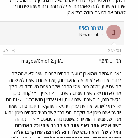
איתו
הקשבתי למה שאמרתם. אני לא רואה בזה משהו שיגרום לי
לשנות את המצב. תודה בכל אופן
נשימה תאית
נ
New member
#9
24/4/04
ממ...... מעניין ________________../images/Emo12.gif
"אני מאמינה שהוא כן "נועץ" מבטים למרות שאני לא שמה לב
לזה."
אם הוא לא מראה התעניינות, (ואת אומרת שאת לא שמה
לב אם יש), זה זה טוב. אולי החבר שלך באמת משתדל בשבילך.
את לא מרגישה שאת שפוטה שלו. ==> מצויין
" לקחתי סיכון
בקשר הזה, כי חשבתי שזה שווה,
ואני עדיין חושבת.
" --> זה מה
שרציתי לשמוע. אם את עדיין מרגישה שהקשר בינכם טוב, ושאת
יודעת איזה סיכון את לוקחת. הרי בכל קשר תמיד לוקחים סיכון. "הוא
אמר שכשניפרד הוא יודע ששנינו נהיה פגועים.." <== מה זה
"שהוא לא אמר לאף אחד לא לדבר איתי וכל האמירות
האלה של "היא רכוש שלו, הוא לא רוצה שיתקרבו אליה