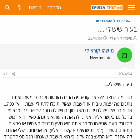
התחבר
הירשם
אהבה בגיל ההתבגרות
בעיה שיש לי.....
פ
פ
מישהו קורא לי
23/4/04
ו
ו
ת
ר
מישהו קורא לי
מ
ח
ס
New member
ה
ם
נ
ב
ו
ת
#1
23/4/04
ש
א
א
ר
בעיה שיש לי.....
י
ך
היי... מה המצב ??? אני קורא פה הרבה הודעות וקרה לי משהו ואתם
נותנים פה עצות טובות אז חשבתי שאולי תוכלו לתת לי עצות..... אז ככה...
אני וחבר שלי יש לנו ידידה מאד טוןבה ויש לה חבר שהוא די דו פרצופי
בהכל גם בקשר אליה. אמרנו לה את זה שהוא מתנהג כאילו היא רכוש
שלו וכל פעם שנישהו מדבר איתה הוא נועץ מבטים מאימים או פתאום
מתערב בשיחה (למרות שהיא לא קשורה אליו), אז אני וחבר שלי אמרנו
לה את זה והיא התעצבנה עלינו כי היא חושבת שאנחנו מנסיםפ להפריד