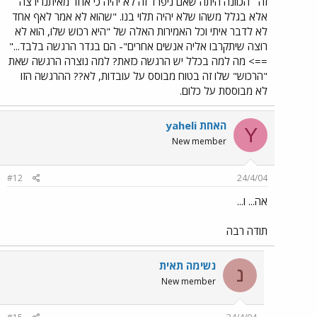
זה
הכוונה היתה שאם ניפרד זה לא יהיה כי אחד מאיתנו ירצה
אלא בגלל משהו שלא יהיה תלוי בנו. "שהוא לא אמר לאף אחד
לא לדבר איתי וכל האמירות האלה של "היא רכוש שלו, הוא לא
רוצה שיתקרבו אליה אנשים אחרים"- הם בגדר הרגשה בלבד..."
==> מה למה בכלל יש הרגשה כזאת? למה נוצרה הרגשה שאת
"הרכוש" שלו זה בטוח מבוסס על עובדות, לא?? ההרגשה הזו
לא מבוססת על כלום.
yaheli האחת
Y
New member
#12
24/4/04
אה... ו...
תודה רבה
נשימה תאית
נ
New member