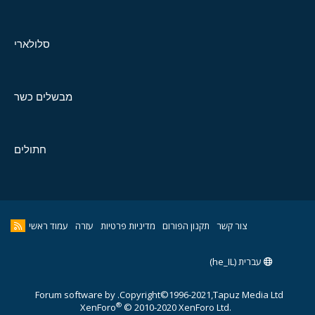
סלולארי
מבשלים כשר
חתולים
צור קשר
תקנון הפורום
מדיניות פרטיות
עזרה
עמוד ראשי
עברית (he_IL)
Forum software by
Copyright©1996-2021,Tapuz Media Ltd.
®
XenForo
© 2010-2020 XenForo Ltd.