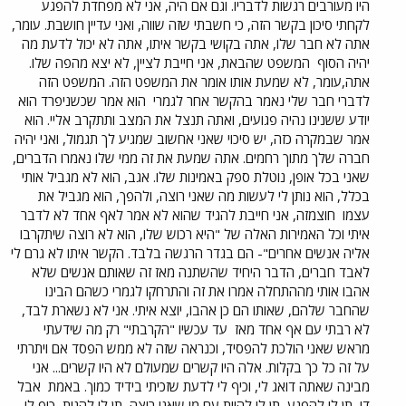
היו מעורבים רגשות לדבריו. וגם אם היה, אני לא מפחדת להפגע
לקחתי סיכון בקשר הזה, כי חשבתי שזה שווה, ואני עדיין חושבת. עומר,
אתה לא חבר שלו, אתה בקושי בקשר איתו, אתה לא יכול לדעת מה
יהיה הסוף
המשפט שהבאת, אני חייבת לציין, לא יצא מהפה שלו.
אתה,עומר, לא שמעת אותו אומר את המשפט הזה. המשפט הזה
לדברי חבר שלי נאמר בהקשר אחר לגמרי
הוא אמר שכשניפרד הוא
יודע ששנינו נהיה פגועים, ואתה תנצל את המצב ותתקרב אליי. הוא
אמר שבמקרה כזה, יש סיכוי שאני אחשוב שמגיע לך תגמול, ואני יהיה
חברה שלך מתוך רחמים. אתה שמעת את זה ממי שלו נאמרו הדברים,
שאני בכל אופן, נוטלת ספק באמינות שלו. אגב, הוא לא מגביל אותי
בכלל, הוא נותן לי לעשות מה שאני רוצה, ולהפך, הוא מגביל את
עצמו
חוצמזה, אני חייבת להגיד שהוא לא אמר לאף אחד לא לדבר
איתי וכל האמירות האלה של "היא רכוש שלו, הוא לא רוצה שיתקרבו
אליה אנשים אחרים"- הם בגדר הרגשה בלבד. הקשר איתו לא גרם לי
לאבד חברים, הדבר היחיד שהשתנה מאז זה שאותם אנשים שלא
אהבו אותי מההתחלה אמרו את זה והתרחקו לגמרי כשהם הבינו
שהחבר שלהם, שאותו הם כן אהבו, יוצא איתי. אני לא נשארת לבד,
לא רבתי עם אף אחד מאז
עד עכשיו "הקרבתי" רק מה שידעתי
מראש שאני הולכת להפסיד, וכנראה שזה לא ממש הפסד אם ויתרתי
על זה כל כך בקלות. אלה היו קשרים שמעולם לא היו קשרים... אני
מבינה שאתה דואג לי, וכיף לי לדעת שזכיתי בידיד כמוך. באמת
אבל
די, תן לי להפגע, תן לי להיות עם מי שאני רוצה, תן לי להנות, כיף לי