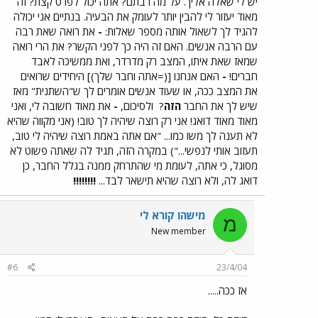
יש לי שאלה אליך. על מה רבתם? אתה יכול לפרט קצת? זה
מאוד יעזור לי להבין יותר לעומק את הבעיה. בנתיים אני יכולה
להגיד לך לשאול אותה מספר שאלות:
-
את רואה שאת רבה
עם הרבה אנשים. האם זה היה כך לפני הקשר? את הרי רואה
שמאז שאת איתו, המצב רק מדרדר, ואת ממשיכה לאבד
חברים!
-
האם אנחנו [(=אתה וחבר שלך)] היחידים שרואים
את המצב ככה, או שעוד אנשים אומרים לך ש"השתנית" מאז
שיש לך את החבר
הזה
?
ולסיכום,
-
את מאוד חשובה לי, ואני
מאוד מאוד דואג! אני רק רוצה שיהיה לך טוב! (אני מקווה שהיא
לא תענה לך משו כמו... "אם אתה באמת רוצה שיהיה לי טוב,
תעזוב אותי לנפשי...") במקרה הזה, תגיד לה שאתה פשוט לא
מסוגל, כי אתה, לעומת מי שהתרחק ממנה בגלל החבר, כן
דואג לה, ולא רוצה שהיא תישאר לבד...
!!!!!!!!
מישהו קורא לי
מ
New member
#6
23/4/04
אז ככה.....