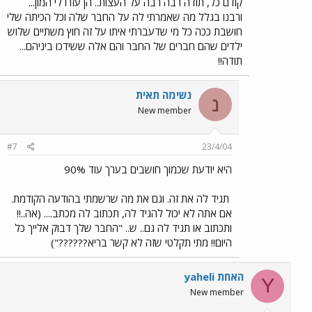
קודם כל, תודה רבה רבה על העצות.. הן עזרו לי המון...
ורבנו בגלל מה שאמרתי לה על החבר שלה וכל הכיתה שלי
חושבת ככה כל מי שדעברתי איתו על זה חוץ משתיים שלוש
ילדים שהם חברים של החבר והם אלה ששידכו ביניהם...
תודה!!
נשימה תאית
נ
New member
#7
23/4/04
היא יודעת שכמוך חושבים בערך עוד 90%
תגיד לה את זה. וגם את מה שרשמתי בהודעה הקודמת.
אם אתה לא יכול להגיד לה, תכתוב לה מכתב.... (אה..!!
ותכתוב או תגיד לה גם.. ש.. "החבר שלך דבוק אלייך כל
היום!! מתי תקלטי שזה לא קשר בריא??????")
yaheli האחת
Y
New member