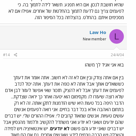
שהיא חושבת לנכון. אם היא תפגע. תשאר לידה לתמוך בה. כי
לפעמים צריך גם לדעת לתמוך בהחלטות של אחרים. אפילו אם לא
מסכימים איתם. בהחלט. בהצלחה בכל הסיפור הזה.
Law Ho
L
New member
#14
24/4/04
בוא אני אגיד לך משהו
בין אם אתה צודק ובין אם לא זה לא חשוב. אתה אומר את דעתך
כששואלים אותך אבל אתה לא כופה את דעתך. אתה יכול לנדב
לפעמים את דעתך אבל לא להציק. תזכור שאי אפשר לעזור לבן אדם
שלא רוצה שיעזרו לו. מקסימום הוא יטעה ואחר כך יראה שצדקת...
הדבר היפה בכל טעות היא שיש הזדמנות לתקן אותה. זה לא רק
בתחום האהבה אלא בכל דבר בחיים. אני רואה לפעמים אנשים
עושים טעויות. אנשים שמאוד קרובים לי. אפילו ההורים שלי. יש דברים
שהם יודעים ושאני לא יודע ואני משתדל להקשיב וללמוד מהנסיון אבל
יש דברים שאני יודע והם פשוט
לא יודעים
. יש אינטואיציה ויש למידה
והשכלה ויש הרבה גורמים לידע שאנשים אחרים, גם אם הם מאוד