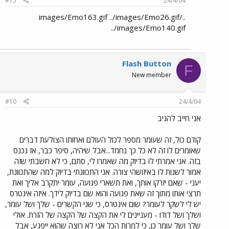
#15
24/4/04
../images/Emo163.gif ../images/Emo26.gif
../images/Emo140.gif
Flash Button
F
New member
#10
24/4/04
אני חייב להגיב
קודם כול, זה שעומר מספר לכול העולם ואחותו הצולעת דברים
שאומרים לו זה לא כל כך נחמד...אבל שיהיה, סיפר כבר, אז נכנס
בזה. אני אמרתי לו בדיוק מה שאמרו לי, סתם, כי לא חשבתי שזה
אמור לשנות לו באיזושהי צורה. אני התכוונתי בדיוק למה שהתכוונת,
יעני - שאם יזרקו אותך, ואת תשארי פגועה, עומר יתקרב אליך ואת
תרצי אותו מתוך זה שאת פגועה והוא שם בדיוק לידך. איזה אינטרס
יש לי לשקר לעומר? שום אינטרס, כי שני הקשרים - שלך ושל עומר,
ושלך ושל דודו - מעניינים לי את הקצה של הקצה של הזרת. אולי
שלך ושל עומר כן, כי למרות הכל אני לא רוצה שהוא ייפגע, אבל