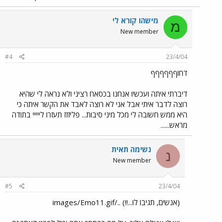
מישהו קורא לי
מ
New member
#4
23/4/04
דחוףףףףףף
דיברתי איתה ועכשיו אנחנו בכסאח רציני ולא נראה לי שהיא
רוצה לדבר איתי אבל אני לא רוצה לאבד את הקשר איתה כי
היא ממש חשובה לי מכל מיני סיבות... פליזזז תעזרו לייייי בתודה
מראש......
נשימה תאית
נ
New member
#5
23/4/04
(אנשים, תגיבו לו...!!) ../images/Emo11.gif