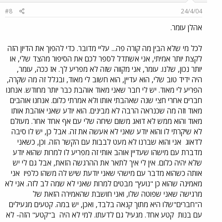
#8
24/4/04
אהלן עומר.
לכל מי שלא הבין מה קורה פה... עליי מדובר. כדי להפוך את הדיון הזה
לקצת יותר אמיתי, אני אשתדל לספר לכם את הסיפור מהצד שלי, או
יותר נכון, שלנו. עומר, אני מקווה שזה לא מפריע לך. אז ככה, עומר,
היה ידיד טוב שלי, הוא עדיין, הוא חשוב לי מאוד, ובגלל זה מה שקרה,
הפריע לי מאוד. יש לי חבר שאני מאוד אוהבת כבר יותר מחודש. אנחנו
חברים אחרי חצי שנה שאהבתי אותו ולא אמרתי כלום. אנחנו אוהבים
מאוד וזה מה שכנראה הרבה לא מבינים. הוא יודע שאני אוהבת אותו
מאוד והוא ממש לא דואג משום שיחה שלי עם אף אחד אחר. מעולם
לא שיקרתי לו והוא יודע שאני לא אעשה את זה. אבל כן, יש לו סיבה
לדאוג
אני והוא שברנו לא מעט לבבות עם הקשר הזה. וכן, כשאני
מדברת עם מישהו שעדיין אוהב אותי זה מפריע לו למרות שהוא יודע
שלא יהיה כלום. אין לי איך לתאר את ההרגשה הזאת, אבל גם לי יש
אותה כשהוא מדבר עם מישהי שאני יודעת שיש לה משהו כלפיו
אני
מאמינה שהוא כן "נועץ" מבטים למרות שאני לא שמה לב לזה. אני לא
מרגישה שאני שפוטה שלו, ואני חושבת שהאמירה הזאת של
ה"חברים"שלו היא מתוך קנאה בלבד, ואכן, יש במה. קטעים מגעילים
עם בנות
קטע אחד. מגעיל גם לדעתו. למי לא היה
ב"קטע" הזה- לא