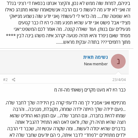
ביניהם, למרות שזה ממש לא נכון, והקיצר אנחנו בכסאח די רציני בגלל
זה ואני לא יודע מה לעשות כי גם הרבה אנשיםאמרו שהוא מתנהג כאילו
היא שפוטה שלו..... מה כדאי לי לעשות? (אני יודע שזה נשמע מנייאקי
מצידי אבל פשוט אני יודע שהיא תפגע מזה כי היו לו כבר קטעים
מגעילים עם בנות). ועוד שאלה קטנה.. מה אומר לכם המשפט:"אני
מפחד שאם ניפרד והיא תהיה פגועה יקרהכ איזה משהו בינה לבין ****
מתוך רחמים"??? בתודה ענקית מראש........
נשימה תאית
נ
New member
#2
23/4/04
כבר היו לא מעט מקרים (שאותי מה-זה מ
מרגיזים!! ואני אסביר לך מה לדעתי קורה בין הידידה שלך לחבר שלה.
...פעם ידידה שלך הייתה ילדה שמחה, מקובלת, מגניבה... והרבה
שמחו להיות בחברה.. וגם החבר שלה... עם הזמן הוא החליט שהוא
רוצה שהיא תהיה רק שלו, ולאט לאט הוא התחיל להגביל אותה
בדברים שהיא יכולה לעשות... ומה שקורה עכשיו זה, שכבר די הרבה
ילדים מתחילים "לפחד" לדבר איתה, כי הם יודעים שחבר שלה לא