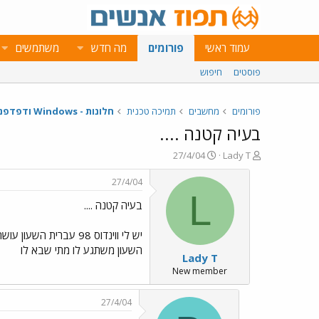
עמוד ראשי
פורומים
מה חדש
משתמשים
פוסטים
חיפוש
פורומים
מחשבים
תמיכה טכנית
חלונות - Windows ודפדפנים
בעיה קטנה ....
פ
פ
27/4/04
Lady T
ו
ו
ת
ר
27/4/04
ח
ס
L
בעיה קטנה ....
ה
ם
נ
ב
ו
ת
יש לי ווינדוס 98 עברית השעון עושה בעיות חיפשתי בשאלות הנפוצות ואין פתרון בשבילי המקום לסמן שעון אינטרנט חסום ואין אפשרות להסיר את ה
ש
א
השעון משתגע לו מתי שבא לו
Lady T
א
ר
י
New member
ך
27/4/04