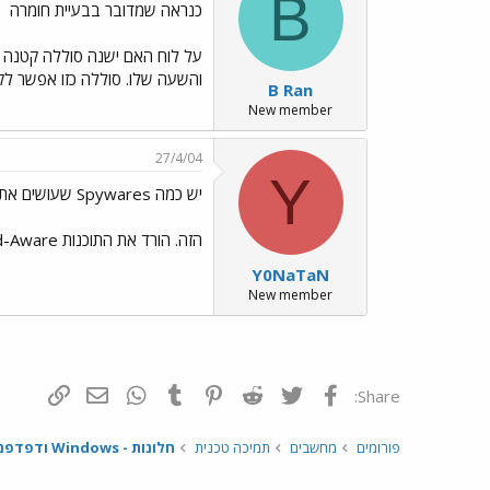
B
כנראה שמדובר בבעיית חומרה
על לוח האם ישנה סוללה קטנה ש
והשעה שלו. סוללה כזו אפשר לק
B Ran
New member
27/4/04
Y
יש כמה Spywares שעושים את התעלול
הזה. הורד את התוכנות Ad-Aware ו-SpyBot, עדכן אותם, סרוק איתם (עם כל אחד לחוד...) והסר את כל מה שיימצאו. הפעל מחדש את המחשב ובדוק את התוצאה.
Y0NaTaN
New member
פייסבוק
Twitter
Reddit
Pinterest
Tumblr
WhatsApp
דואר אלקטרונ
הוסף קי
Share:
פורומים
מחשבים
תמיכה טכנית
חלונות - Windows ודפדפנים