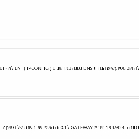
רת של נטויז'ן ?