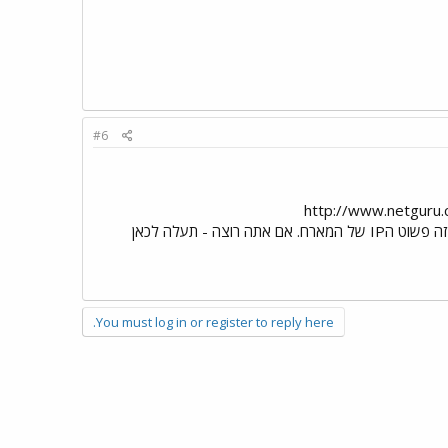
#6
ר. כאן רשום קצת אחרת - http://www.netguru.co.il/modules.php?
op=modload&name=News&file=article&sid=37#NV אבל סביר שיש להם כמה DNSים. 2. לא , זה פשוט הIP של המארח. אם אתה רוצה - תעלה לכאן
You must log in or register to reply here.