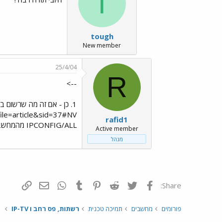
T
tough
New member
25/4/04
R
-->
rafid1
IPCONFIG/ALL מהמחשבים לדוגמא.
Active member
מנהל
פייסבוק
Twitter
Reddit
Pinterest
Tumblr
WhatsApp
דואר אלקטרונ
הוסף קי
Share:
פורומים
מחשבים
תמיכה טכנית
רשתות, פס רחב ו IP-TV