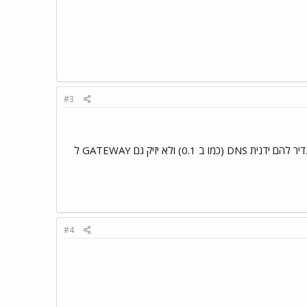
#3
נסה לבדוק (אם *אמנם* יש קבלה אוטומטית)שיש הגדרת DNS נכונה במחשבים ( IPCONFIG ) . אם לא - תגדיר להם ידנית DNS (כמו ב 0.1) ולא יזיק גם GATEWAY ל
#4