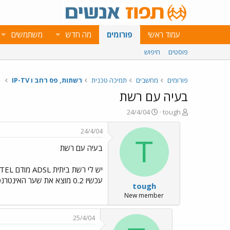
עמוד ראשי
פורומים
מה חדש
משתמשים
פוסטים
חיפוש
פורומים
מחשבים
תמיכה טכנית
רשתות, פס רחב ו IP-TV
בעיה עם רשת
פ
פ
24/4/04
tough
ו
ו
ת
ר
24/4/04
ח
ס
T
בעיה עם רשת
ה
ם
נ
ב
ו
ת
ש
א
עכשיו 0.2 מוצא את שער האינטרנט שלו (0.1) מצליח להתחבר לאיסיקיו למשל אבל לא לאתרי אינטרנט או למסנג'ר ... לא מבין מה הבעיה ? עזרה is needed .... :_(
tough
א
ר
י
New member
ך
25/4/04