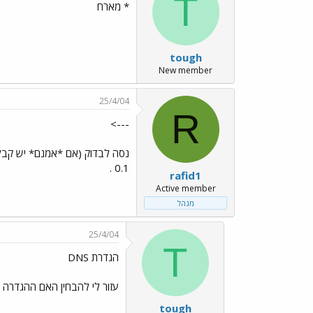
T
* מארח
tough
New member
25/4/04
R
--->
0.1 .
rafid1
Active member
מנהל
25/4/04
T
הגדרת DNS
עזור לי להבחין האם ההגדרה נכונה 194.90.4.5 חיובי? GATEWAY ל0.1 זה האיפי של הש
tough