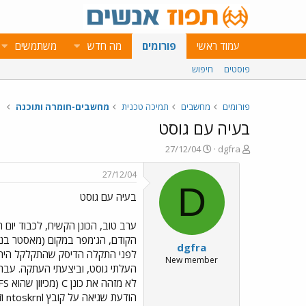
עמוד ראשי
פורומים
מה חדש
משתמשים
פוסטים
חיפוש
פורומים
מחשבים
תמיכה טכנית
מחשבים-חומרה ותוכנה
בעיה עם גוסט
פ
פ
27/12/04
dgfra
ו
ו
ת
ר
27/12/04
ח
ס
D
בעיה עם גוסט
ה
ם
נ
ב
ו
ת
ש
א
dgfra
א
ר
י
New member
ך
הודעת שגיאה על קובץ ntoskrnl וזאת מפני שהוא לא מוצא את כונן C). ההגדרות בביוס מתאימות לכך שכונן זה מאתחל. מישהוא יכול לעזור? תודה