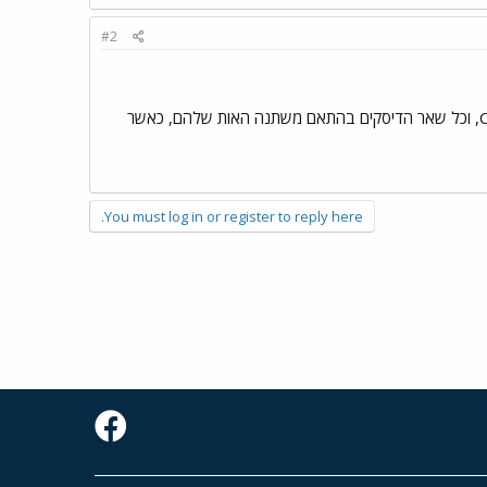
#2
תיקון הכוננים שהיו בשיטת NTFS הם C ו-G. כשאני כותב "הוא נכנס לכונן D" הכוונה שכונן שהיה D נקרא כעת C, וכל שאר הדיסקים בהתאם משתנה האות שלהם, כאשר
You must log in or register to reply here.