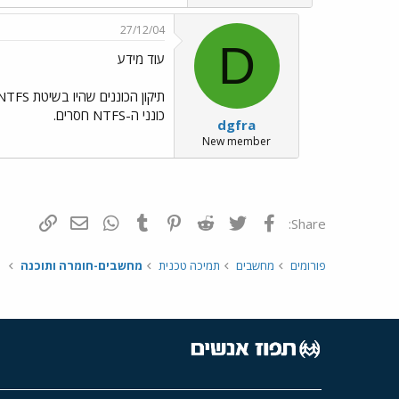
27/12/04
D
עוד מידע
כונני ה-NTFS חסרים.
dgfra
New member
פייסבוק
Twitter
Reddit
Pinterest
Tumblr
WhatsApp
דואר אלקטרונ
הוסף קי
Share:
פורומים
מחשבים
תמיכה טכנית
מחשבים-חומרה ותוכנה