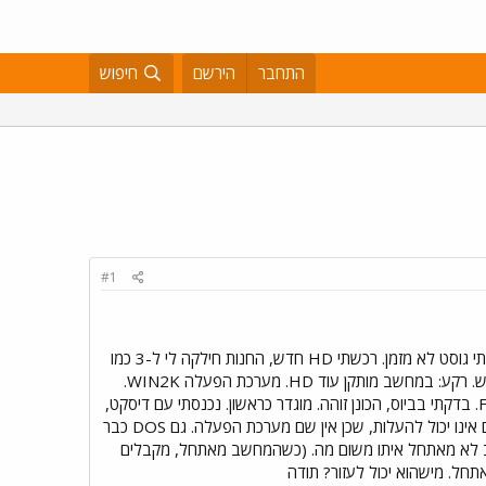
התחבר
הירשם
חיפוש
#1
ערב טוב, הכונן הקשיח, לכבוד יום הולדת 4 מת. משמיע קולות בעלית המחשב, אך הביוס לא מזהה אותו. מזל, עשיתי גוסט לא מזמן. רכשתי HD חדש, החנות חילקה לי ל-3 כמו
הקודם, הג'מפר במקום (מאסטר בנוכחות נלווה) הכנסתי למקום, חיברתי את החוטים, ונגשתי להעברת האימג' לחדש. רקע: במחשב מותקן עוד HD. מערכת הפעלה WIN2K.
לפני התקלה הדיסק שהתקלקל היה C E ו-F. הדיסק השני היה D ו-G. כונני C ו-F היו בשיטת NTFS והשאר FAT32. בדקתי בביוס, הכונן זוהה. מוגדר כראשון. נכנסתי עם דיסקט,
העלתי גוסט, וביצעתי העתקה. עבר בהצלחה. אך כשאתחלתי את המחשב, הוא נכנס לכונן D (הדיסק הישן), ומשם אינו יכול להעלות, שכן אין שם מערכת הפעלה. גם DOS כבר
קום כפי שהיו בעבר, אך המחשב לא מאתחל איתו משום מה. (כשהמחשב מאתחל, מקבלים