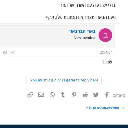
גם לי יש בעיה עם השרת של תפוז
ופעם הבאה, תצנזר את הכתובת שלו, אוקי?
בארי הברבארי
ב
New member
#3
23/4/04
שוווו ?!
You must log in or register to reply here.
פייסבוק
Twitter
Reddit
Pinterest
Tumblr
WhatsApp
דואר אלקטרוני
הוסף קישור
Share:
מחשבים-חומרה ותוכנה