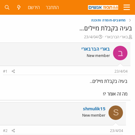
התחבר
הירשם
מחשבים-חומרה ותוכנה
בעיה בקבלת מיילים...
פ
פ
בארי הברבארי
23/4/04
ו
ו
ת
ר
בארי הברבארי
ב
ח
ס
New member
ה
ם
נ
ב
ו
ת
#1
23/4/04
ש
א
א
ר
בעיה בקבלת מיילים...
י
ך
מה זה אומר ?!
shmulik15
S
New member
#2
23/4/04