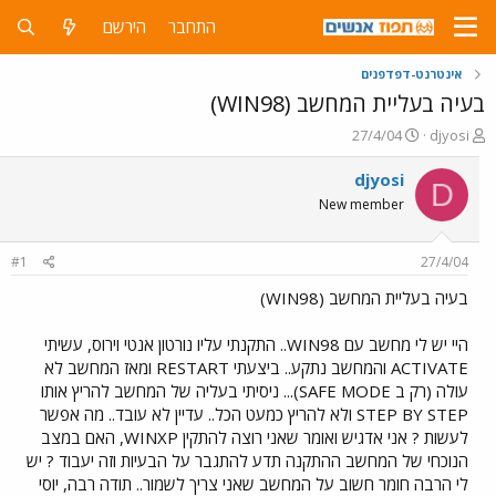
התחבר
הירשם
אינטרנט-דפדפנים
בעיה בעליית המחשב (WIN98)
פ
פ
27/4/04
djyosi
ו
ו
ת
ר
djyosi
D
ח
ס
New member
ה
ם
נ
ב
ו
ת
#1
27/4/04
ש
א
א
ר
בעיה בעליית המחשב (WIN98)
י
ך
היי יש לי מחשב עם WIN98.. התקנתי עליו נורטון אנטי וירוס, עשיתי
ACTIVATE והמחשב נתקע.. ביצעתי RESTART ומאז המחשב לא
עולה (רק ב SAFE MODE)... ניסיתי בעליה של המחשב להריץ אותו
STEP BY STEP ולא להריץ כמעט הכל.. עדיין לא עובד.. מה אפשר
לעשות ? אני אדגיש ואומר שאני רוצה להתקין WINXP, האם במצב
הנוכחי של המחשב ההתקנה תדע להתגבר על הבעיות וזה יעבוד ? יש
לי הרבה חומר חשוב על המחשב שאני צריך לשמור.. תודה רבה, יוסי