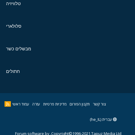
טלוויזיה
סלולארי
מבשלים כשר
חתולים
צור קשר
תקנון הפורום
מדיניות פרטיות
עזרה
עמוד ראשי
עברית (he_IL)
Forum software by
Copyright©1996-2021,Tapuz Media Ltd.