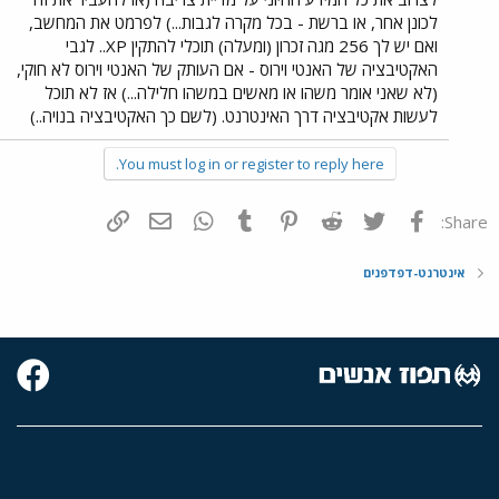
לכונן אחר, או ברשת - בכל מקרה לגבות...) לפרמט את המחשב,
ואם יש לך 256 מגה זכרון (ומעלה) תוכלי להתקין XP.. לגבי
האקטיבציה של האנטי וירוס - אם העותק של האנטי וירוס לא חוקי,
(לא שאני אומר משהו או מאשים במשהו חלילה...) אז לא תוכל
לעשות אקטיבציה דרך האינטרנט. (לשם כך האקטיבציה בנויה..)
You must log in or register to reply here.
פייסבוק
Twitter
Reddit
Pinterest
Tumblr
WhatsApp
דואר אלקטרוני
הוסף קישור
Share:
אינטרנט-דפדפנים