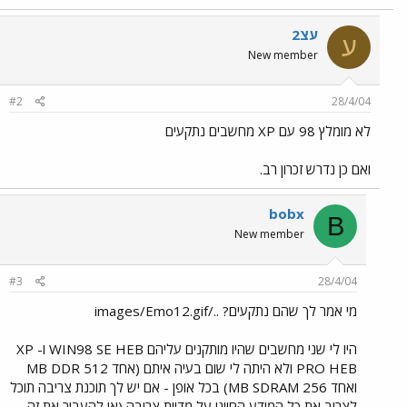
עצ2
ע
New member
#2
28/4/04
לא מומלץ 98 עם XP מחשבים נתקעים
ואם כן נדרש זכרון רב.
bobx
B
New member
#3
28/4/04
מי אמר לך שהם נתקעים? ../images/Emo12.gif
היו לי שני מחשבים שהיו מותקנים עליהם WIN98 SE HEB ו- XP
PRO HEB ולא היתה לי שום בעיה איתם (אחד 512 MB DDR
ואחד 256 MB SDRAM) בכל אופן - אם יש לך תוכנת צריבה תוכל
לצרוב את כל המידע החיוני על מדיית צריבה (או להעביר את זה