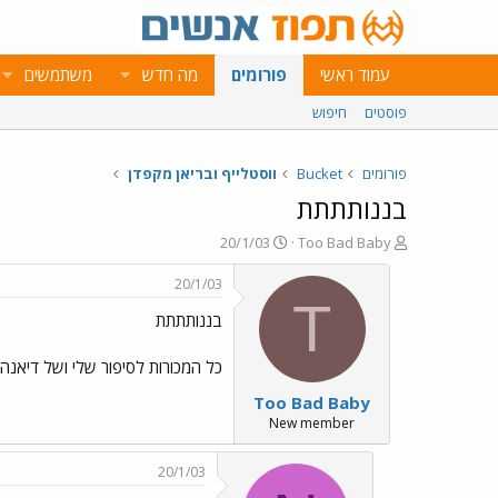
עמוד ראשי
פורומים
מה חדש
משתמשים
פוסטים
חיפוש
פורומים
Bucket
ווסטלייף ובריאן מקפדן
בננותתתת
פ
פ
20/1/03
Too Bad Baby
ו
ו
ת
ר
20/1/03
ח
ס
T
בננותתתת
ה
ם
נ
ב
ו
ת
כל המכורות לסיפור שלי ושל דיאנה 
ש
א
Too Bad Baby
א
ר
י
New member
ך
20/1/03