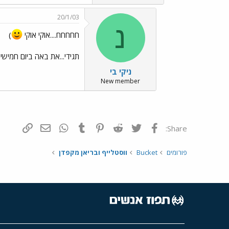
20/1/03
נ
חחחחח....אוקי אוקי
)
תגידי...את באה ביום חמישי 
ניקי בי
New member
פייסבוק
Twitter
Reddit
Pinterest
Tumblr
WhatsApp
דואר אלקטרונ
הוסף קי
Share:
פורומים
Bucket
ווסטלייף ובריאן מקפדן