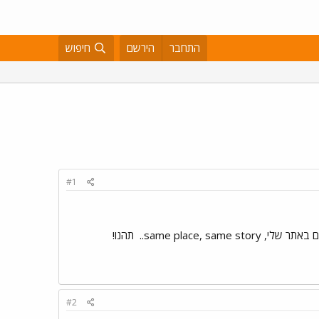
התחבר
הירשם
חיפוש
#1
same place, same story..
תהנו!
#2