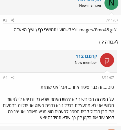
N
New member
#2
7/11/07
../images/Emo45.gif יופי לשמוע ! תמשיכי כך! ( ואיך הצעדה
לעבודה ? )
קרמבו 112
ק
New member
#4
8/11/07
טוב .... זה כבר סיפור אחר ... אבל אני שומרת
על הפה זה הכי חשוב לא ???!!! האמת שלא כל יום יצא לי לצעוד
הלוואי אני לא מתעצלת בכלל נורא נהנית פשוט אנ יתלויה בהסעות
של הבן הגדול לבית הספר לפעמים הוא מגיע מאוחר ואנ יצריכה
לפזר עוד את הקטן לגן כך שלא תמיד זה יוצא