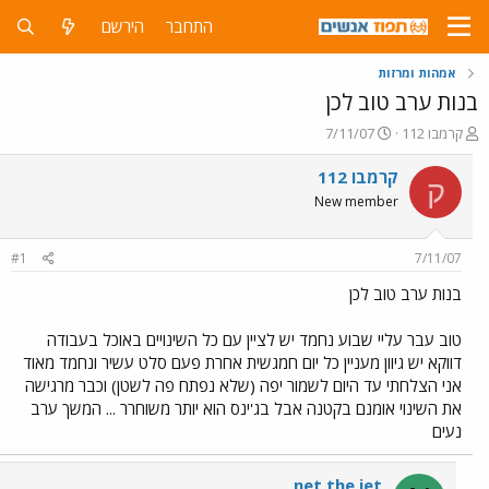
התחבר
הירשם
אמהות ומרזות
בנות ערב טוב לכן
פ
פ
קרמבו 112
7/11/07
ו
ו
ת
ר
קרמבו 112
ק
ח
ס
New member
ה
ם
נ
ב
ו
ת
#1
7/11/07
ש
א
א
ר
בנות ערב טוב לכן
י
ך
טוב עבר עליי שבוע נחמד יש לציין עם כל השינויים באוכל בעבודה
דווקא יש גיוון מעניין כל יום חמגשית אחרת פעם סלט עשיר ונחמד מאוד
אני הצלחתי עד היום לשמור יפה (שלא נפתח פה לשטן) וכבר מרגישה
את השינוי אומנם בקטנה אבל בג'ינס הוא יותר משוחרר ... המשך ערב
נעים
net the jet