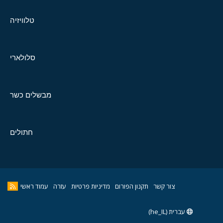
טלוויזיה
סלולארי
מבשלים כשר
חתולים
צור קשר
תקנון הפורום
מדיניות פרטיות
עזרה
עמוד ראשי
עברית (he_IL)