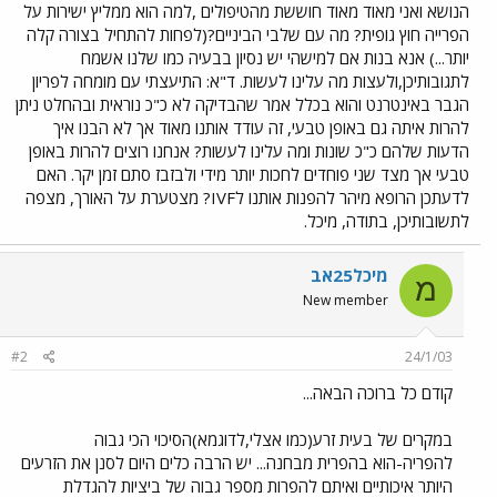
הנושא ואני מאוד מאוד חוששת מהטיפולים ,למה הוא ממליץ ישירות על
הפרייה חוץ גופית? מה עם שלבי הביניים?(לפחות להתחיל בצורה קלה
יותר...) אנא בנות אם למישהי יש נסיון בבעיה כמו שלנו אשמח
לתגובותיכן,ולעצות מה עלינו לעשות. ד"א: התיעצתי עם מומחה לפריון
הגבר באינטרנט והוא בכלל אמר שהבדיקה לא כ"כ נוראית ובהחלט ניתן
להרות איתה גם באופן טבעי, זה עודד אותנו מאוד אך לא הבנו איך
הדעות שלהם כ"כ שונות ומה עלינו לעשות? אנחנו רוצים להרות באופן
טבעי אך מצד שני פוחדים לחכות יותר מידי ולבזבז סתם זמן יקר. האם
לדעתכן הרופא מיהר להפנות אותנו לIVF? מצטערת על האורך, מצפה
לתשובותיכן, בתודה, מיכל.
מיכל25אב
מ
New member
#2
24/1/03
קודם כל ברוכה הבאה...
במקרים של בעית זרע(כמו אצלי,לדוגמא)הסיכוי הכי גבוה
להפריה-הוא בהפרית מבחנה... יש הרבה כלים היום לסנן את הזרעים
היותר איכותיים ואיתם להפרות מספר גבוה של ביציות להגדלת