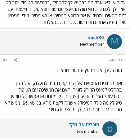
יצליח או לא ,אבל מה כבר יש לך להפסיד ,בהזרעות הטיפול יותר קל
ואולי ילך לכם כך . חוץ מזה תתייעצי עם עוד רופא ,אני התייעצתי עם
כמה רופאים . תמיד יש את הרופא הפסימי או האופטימי מידי ,מניסיון
שלי ,בעייה אחת כמה דיעות ,ככה זה . בהצלחה
mich30
M
New member
#11
24/1/03
תודה לילך אכן נתיעץ עם עוד רופאים
ואת הנתונים הנוספים של הבדיקה כתבתי למעלה, הכל תקין
בהחלט למעט המורפולוגייה. האם את ממשיכה עם הטיפול
בהזרעות? האם בהזרעות צריך חודש מנוחה או אפשר כל חודש
טיפול? מה כולל הטיפול? אשמח לקצת מידע בנושא, אני ממש לא
מבינה בזה. תודה רבה לך ובהצלחה. מיכל.
סוכריה על מקל
ס
New member