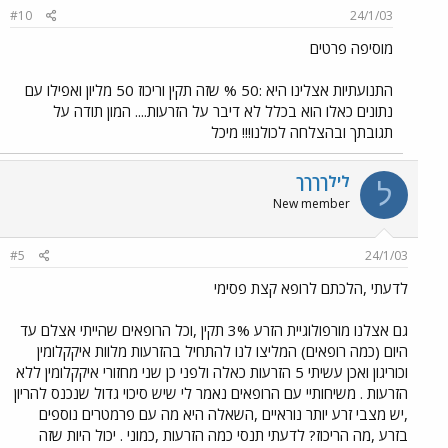
#10
24/1/03
מוסיפה פרטים
התנועתיות אצלינו היא :50 % שזה תקין וריכוז 50 מליון ואפילו עם
נתונים כאלו הוא בכלל לא דיבר על הזרעות.... המון תודה על
תגובתך ובהצלחה לכולנו!!! מיכל
לילךךךך
ל
New member
#5
24/1/03
לדעתי ,הלכתם לרופא קצת פסימי
גם אצלנו מורפולוגיית הזרע 3% תקין ,וכל הרופאים שהייתי אצלם עד
היום (כמה רופאים) המליצו לנו להתחיל בהזרעות מלוות איקקלומין
וכוריגון ואכן עשיתי 5 הזרעות כאלה ולפני כן שני מחזורי איקקלומין ללא
הזרעות . משיחותיי עם הרופאים נאמר לי שיש סיכוי גדול שנכנס להריון
,יש מצבי זרע יותר נוראיים ,השאלה היא מה עם פרמטרים נוספים
בזרע ,מה הריכוז? לדעתי תנסי כמה הזרעות ,כמוני . יכול היות שזה