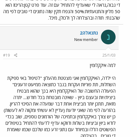
די גבוה,נראה לי שאעדיף להתחיל עם זה. עוד פרט קטן:הריכוז הוא
50 מליון והתנועתיות:50% והנפח תקין שזה נתונים די טובים לפי מה
שהבנתי. תודה ובהצלחה לך ולכולן, מיכל.
נתנאלה2
נ
New member
#19
25/1/03
למה איקקלומין
הי ילדה, האיקקלומין ואני מצטטת מהעלון: "לטיפול באי ספיקת
השחלות, תת פוריות ועקרות בגבר כתוצאה ממיעוט זרעונים"
הפעולה החשובה של האיקקלומין היא בכך שהוא מבטיח
ביצית/יות ובעצם ביוץ - שאינה מובטחת בכל חודש.... יתרה
מזאת, תתכן יותר מביצית אחת דבר שמעלה את הסיכוי להריון.
בהזרעה לפי מה שאני יודעת (עדיין לא עשיתי ומקווה לא לעשות)
כן יש צורך באיקקלומין ובתמיכה של הורמונים נוספים, שוב בכדי
לודא ביוץ וביציות בשלות ודווקא עדיף לדעתי להתחיל בטיפולים
הפשוטים הללו ובמיוחד עם נתוני זרע כמו שלכם שכמו שאמרת
די טובים ...בהצלחה....