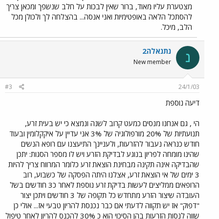
מצטערת עליו מאוד, ברור שאין לבכות על חלב שנשפך ומכאן צריך
להסתכל הלאה באופטימיות ואני אנסה... בהצלחה לך ולכולן מכל
הלב, מיכל.
נתנאלה2
נ
New member
#3
24/1/03
דיעה נוספת
הי , גם אנחנו מנסים כמעט קרוב לשנה ונמצא כי יש בעית זרע,
תנועתיות של 20% מורפולוגיה של 3% אני עדיין על איקקלומין ובעוד
חודש כנראה נעבור להזרעות, ולעניינך התיעצנו עם רופא הנשים
שהינו מומחה לפריון בנוגע לבדיקת הזרע ויש לו מספר הסגות: יתכן
שהבדיקה אינה תקינה מבחינת הוצאת זרע כלומר המרווח צריך להיות
3 ימים של אי הוצאת זרע, אצלנו היתה הפסקה של כשבוע, רוב
הרופאים ממליצים לעשות בדיקת זרע נוספת לאחר כ3 חודשים בשל
העובדה שיצור הזרע מתחדש כל תקופה של 3 חודשים ויתכן יצור
"דפוק" אז יש תקווה לדעתי אם כבר נכנסת להריון טבעי אז... אולי כן
שווה לנסות הזרעות בהן הסיכוי הוא כ 30% להכנס להריון לאחר טיפול