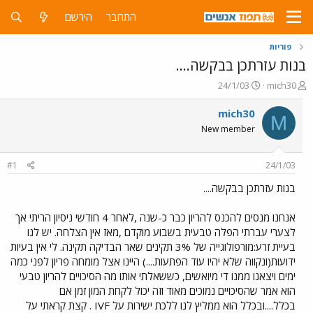
התחבר
הירשם
פוריות
בנות עזרתכן בבקשה....
פ
פ
24/1/03
mich30
ו
ו
ת
ר
mich30
M
ח
ס
New member
ה
ם
נ
ב
ו
ת
#1
24/1/03
ש
א
א
ר
בנות עזרתכן בבקשה....
י
ך
אנחנו מנסים להכנס להריון כבר כ-שנה ,לאחר 4 חודשי ניסיון הריתי אך
לצערי עברתי הפלה טבעית בשבוע מוקדם ,מאז אין הצלחה. יש לנו
בעיית זרע:מורפולוגייה של 3% תקינים שאר הבדיקה תקינה. לי אין בעיות
ידועות(ונקווה שלא יהיו עוד הפתעות....) היינו אצל מומחה פריון לפני כמה
ימים ויצאנו ממנו די מיואשים, כששאלתי אותו מה הסיכויים להריון טבעי
הוא אמר שהסיכויים נמוכים מאוד וזה יכול לקחת המון זמן אם
בכלל....ובכלל הוא ממליץ לנו ללכת ישירות על IVF . קצת קראתי על