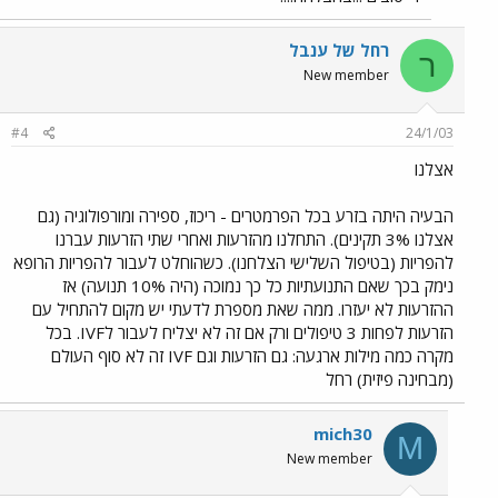
רחל של ענבל
ר
New member
#4
24/1/03
אצלנו
הבעיה היתה בזרע בכל הפרמטרים - ריכוז, ספירה ומורפולוגיה (גם
אצלנו 3% תקינים). התחלנו מהזרעות ואחרי שתי הזרעות עברנו
להפריות (בטיפול השלישי הצלחנו). כשהוחלט לעבור להפריות הרופא
נימק בכך שאם התנועתיות כל כך נמוכה (היה 10% תנועה) אז
ההזרעות לא יעזרו. ממה שאת מספרת לדעתי יש מקום להתחיל עם
הזרעות לפחות 3 טיפולים ורק אם זה לא יצליח לעבור לIVF. בכל
מקרה כמה מילות ארגעה: גם הזרעות וגם IVF זה לא סוף העולם
(מבחינה פיזית) רחל
mich30
M
New member