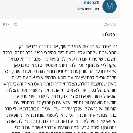
mich30
M
New member
#17
25/1/03
הי אולה!
זה בסדר לא הכנסת אותי ל"דאון", אני גם ככה ב"דאון" רק
מהבשורות שנחתו עלינו כרעם ביום בהיר כי כפי שכבר כתבתי בכלל
חשבתי שלפחות עם הזרע אין לנו בעיות כיוון שכבר הריתי. כנראה
שיקח לי קצת זמן לעכל ולהיות יותר אופטימית. תראי כתבו כאן
שהצליחו עם הזרעות (עם פרמטרים דומים) וזה די מעודד אותי, בכל
מקרה ארצה להתיעץ עם עוד רופא. מדהים אותי איך עם בעייה
כזאת שנחשבת גדולה, הצלחתי להרות ותוך מעט מאוד זמן-בערך 4
חודשים של נסיון, עוד לא איבדתי את התקווה לשחזר את ההצלחה
הזו,אבל כמובן שלא ננסה לנצח, נראה לי שנקדיש לעניין עוד
חודשים מועטים ואז נתחיל, אלא אם כן יומלץ לנו להתחיל עם
הזרעות ואז נראה לי שנלך על זה ישר... אני די מבולבלת אין לי סדר
במחשבות לא יודעת מה הכי כדאי לעשות ופוחדת מאוד מתופעות
הלוואי של הטיפולים ויחד עם זאת כבר קצרת סבלנות לילד. אולה
כמה זמן ניסיתם טבעי וכמה הזרעות עברת? אשמח אם תוכלי