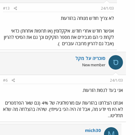
#13
24/1/03
לא צריך חודש מנוחה בהזרעות
אפשר חודש אחרי חודש. איקקלומין (או תרופות אחרות) כדאי
לקחת כי הם מגבירים את מספר הזקיקים וכך גם את הסיכוי להריון
(אבל גם להריון מרובה עוברים
).
סוכריה על מקל
ס
New member
#6
24/1/03
אני בעד לנסות הזרעות.
אנחנו הצלחנו בהזרעות עם מורפולוגיה של 4% (גם שאר הפרמטרים
לא היו מי יודע מה, אבל זה היה הכי בעייתי). שיהיה בהצלחה מה שלא
תחליטו...
mich30
M