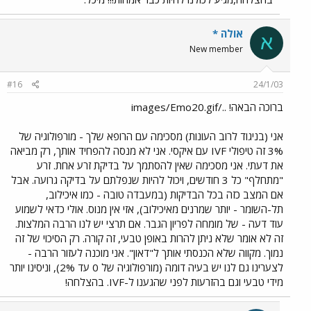
אולה *
א
New member
#16
24/1/03
ברוכה הבאה! ../images/Emo20.gif
אני (בניגוד לרוב העונות) מסכימה עם הרופא שלך - מורפולוגיה של
3% זה טיפולי IVF עם איקסי. אני לא מנסה להפחיד אותך, רק מביאה
את דעתי. אני מסכימה שאין להסתמך על בדיקת זרע אחת. זרע
"מתחלף" כל 3 חודשים, ויכול להיות שנפלתם על בדיקה גרועה. אבל
אם המצב כזה בכל הבדיקות (במעבדה טובה - כמו איכילוב,
תל-השומר - יותר שמרנים מאיכילוב), אזי אין מנוס. אולי כדאי לשמוע
עוד דעה - של מומחה לפריון הגבר. אם תרצי יש לנו הרבה המלצות.
זה לא אומר שלא ניתן להרות באופן טבעי, זה קורה. רק הסיכוי של זה
נמוך. מקווה שלא הכנסתי אותך ל"דאון". אני מוכנה לעזור הרבה -
לצערינו גם לנו יש בעיה דומה (מורפולוגיה של 0 עד 2%), וניסינו יותר
מידי טבעי וגם בהזרעות לפני שהגענו ל-IVF. בהצלחה!