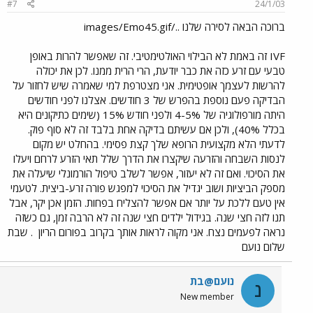
#7
24/1/03
ברוכה הבאה לסירה שלנו ../images/Emo45.gif
IVF זה באמת לא הבילוי האולטימטיבי. זה שאפשר להרות באופן
טבעי עם זרע כזה את כבר יודעת, הרי הרית ממנו. לכן את יכולה
להרשות לעצמך אופטימית. אני מצטרפת למי שאמרה שיש לחזור על
הבדיקה פעם נוספת בהפרש של 3 חודשים. אצלנו לפני חודשים
היתה מורפולוגיה של 4-5% ולפני חודש 15% (שימים כתיקונים היא
בכלל 40%), ולכן אם עשיתם בדיקה אחת בלבד זה לא סוף פוק.
לדעתי הלא מקצועית הרופא שלך קצת פסימי. בהחלט יש מקום
לנסות השבחה והזרעה שיקצרו את הדרך שלל תאי הזרע לרחם ויעלו
את הסיכוי. ואם זה לא יעזור, אפשר לשלב טיפול הורמונלי שיעלה את
מספק הביציות ושוב יגדיל את הסיכוי למפגש פורה זרע-ביצית. לטעמי
אין טעם ללכת על יותר אם אפשר להצליח בפחות. הזמן אכן יקר, אבל
תנו לזה חצי שנה. בגידול ילדים חצי שנה זה לא הרבה זמן, גם כשזה
נראה לפעמים נצח. אני מקוה לראות אותך בקרוב בפורום הריון
. שבת
שלום נועם
נועם@בת
נ
New member