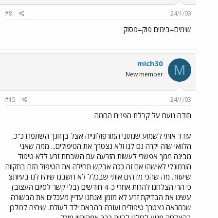
#8
24/1/03
שימים=בימים פוק=פסוק
mich30
M
New member
#15
24/1/03
תודה נועם על קבלת הפנים החמה
עודד אותי לשמוע שנתוני המורפולוגייה אצל בן זוגך השתפרו כ"כ,
הלוואי שזה יקרה גם לנו ולא נצטרך את הטיפולים... ממה שאני
מבינה ממך אפשרי לעשות הזרעה עם השבחת זרע ללא טיפול
הורמונלי לאישה! אם זה ככה אבקש תחילה את הטיפול הזה בתקווה
שיעזור. מה שהכי מדהים אותי שבכלל לא חשבנו שיהיו לנו בעיותצ
כי הרי הצלחנו להרות אחרי כ-4 חודשים (בלי קשר לסיום העצוב)
עשינו את הבדיקת זרע לא מזמן ואנחנו עדיין מעכלים את הבשורה
שכהראה נצטרך טיפולים ועזרה בהבאת ילד לעולם. שיהיה לכולכן
בהצלחה,מגיע לכולנו להיות כבר אמהות!!! מיכל.