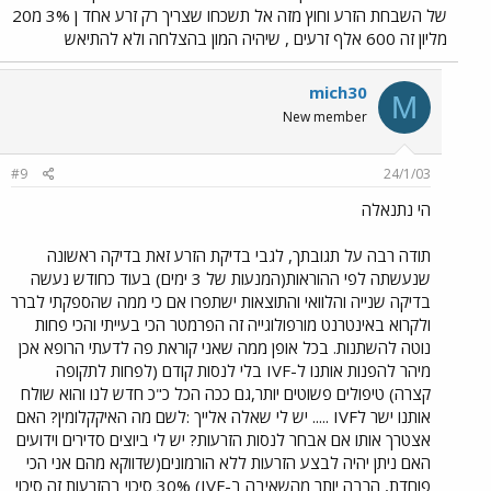
של השבחת הזרע וחוץ מזה אל תשכחו שצריך רק זרע אחד ן 3% מ20
מליון זה 600 אלף זרעים , שיהיה המון בהצלחה ולא להתיאש
mich30
M
New member
#9
24/1/03
הי נתנאלה
תודה רבה על תגובתך, לגבי בדיקת הזרע זאת בדיקה ראשונה
שנעשתה לפי ההוראות(המנעות של 3 ימים) בעוד כחודש נעשה
בדיקה שנייה והלוואי והתוצאות ישתפרו אם כי ממה שהספקתי לברר
ולקרוא באינטרנט מורפולוגייה זה הפרמטר הכי בעייתי והכי פחות
נוטה להשתנות. בכל אופן ממה שאני קוראת פה לדעתי הרופא אכן
מיהר להפנות אותנו ל-IVF בלי לנסות קודם (לפחות לתקופה
קצרה) טיפולים פשוטים יותר,גם ככה הכל כ"כ חדש לנו והוא שולח
אותנו ישר לIVF ..... יש לי שאלה אלייך :לשם מה האיקקלומין? האם
אצטרך אותו אם אבחר לנסות הזרעות? יש לי ביוצים סדירים וידועים
האם ניתן יהיה לבצע הזרעות ללא הורמונים(שדווקא מהם אני הכי
פוחדת, הרבה יותר מהשאיבה ב-IVF) 30% סיכוי בהזרעות זה סיכוי