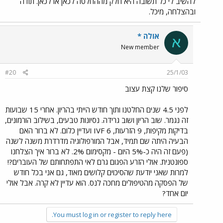
להשיב לי כל תשובה היא חלק מההחלטה לכאן או לכאן. תודה
ובהצלחה, מיכל.
אולה *
א
New member
#20
25/1/03
סיפור שלנו קצת עצוב
לפני 4.5 שנים החלטנו ותוך חודש הייתי בהריון. אחרי 15 שבועות
זה נגמר. שוב הריון ושוב גרידה. נסיונות טבעים, בשילוב הורמונים,
בדיקות מקיפות, 9 הזרעות, 6 IVF ועדיין כלום. לא ברור האם
הבעיה היתה שם תמיד, אבל המורפולוגיה מדרדרת משנה לשנה
(פעם זה היה כ-5% היום - מקסימום 2%. לא ברור איך הצלחנו
ספונטנית. אולי הזרע הפגום גרם לאי התפתחותם של העוברים?!
למרות שאני יודעת שהסיכוים קלושים מאוד, גם אני בכל חודש
של הפסקה מהטיפולים מחכה לנס. הוא עדיין לא קרה. אבל אולי
יום אחד?
You must log in or register to reply here.