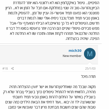
הסיכויים... טיפול באיקקלומין הוא לא רלוונטי-הוא יותר להסדרת
הביוץ,והזרעה-טוב זה שנוי במחלוקת-אם חבל על הזמן או לא... הריון
ספונטני הוא כמעט תמיד אפשרי-זה עניין של זמן... להפסיק ולנסות
באופן טבעי תמיד תוכלי,וכבר ניסית-אולי שווה לנסות דברים
חדשים..הטיפולים לא כל כך נוראיים,לא הבילוי המועדף עלי-אבל
ממש סבירים-טיפולי שיניים הם הרבה יותר גרועים!! בסופו דל דבר זו
החלטה שלכם.אל תמהרו לקחת אותה-ותזכרו שזו לא החלטה לא
הפיכה. שיהיה בהצלחה.
mich30
M
New member
#18
25/1/03
תודה מיכל
מקווה שבכל מה שאחליט(הזרעות או ישר IVF) ההצלחה תהיה
מהירה, הלוואי!! תראי להתחיל טיפולים כרוך בשבילי (וברור שלא רק
בשבילי) בוויתור על החלום להרות באופן טבעי תמיד חשבתי
שכשארצה ילד זה יבוא ...ועוד דחיתי את הבאת הילדים כמה שנים
טובות שהם שנים חשובות מבחינת פריון דבר שעכשיו אני כמובן