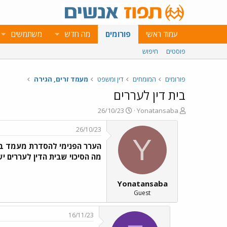
עמוד ראשי
פורומים
מה חדש
משתמשים
פוסטים
חיפוש
פורומים
המומחים
דין ומשפט
מעמד זרים, הגירה
בית דין לעררים
פ
פ
26/10/23
Yonatansaba
ו
ו
ת
ר
26/10/23
ח
ס
Y
הערר הפנימי להסדרת מעמד בת זו
ה
ם
נ
ב
מה הסיכוי שבית הדין לעררים 
ו
ת
ש
א
Yonatansaba
א
ר
י
Guest
ך
16/11/23