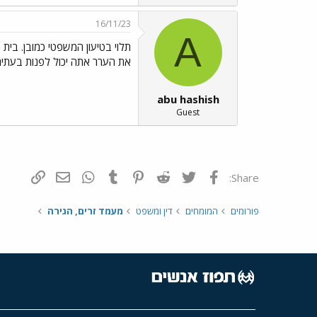
16/11/23
A
תלוי בטיעון המשפטי כמובן. בית 
את הערר אתה יכול לפנות בעתירה
abu hashish
Guest
פייסבוק
Twitter
Reddit
Pinterest
Tumblr
WhatsApp
דואר אלקטרונ
הוסף קי
Share:
פורומים
המומחים
דין ומשפט
מעמד זרים, הגירה