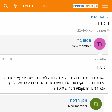
התחבר
הירשם
תכנון קריירה
ביטוח
פ
פ
תפוח בר
22/4/04
ו
ו
ת
ר
תפוח בר
ת
ח
ס
New member
ה
ם
נ
ב
ו
ת
#1
22/4/04
ש
א
א
ר
ביטוח
י
ך
האם סוכני ביטוח נדרשים בשוק העבודה לעבודה כשכירים? (אני מניחה
שלרוב הם מועסקים עם שכר בסיס נמוך ומשתכרים בעיקר מעמלות)
אבל האם זהו מקצוע מבוקש יחסית?
מכון הדסה
מ
New member