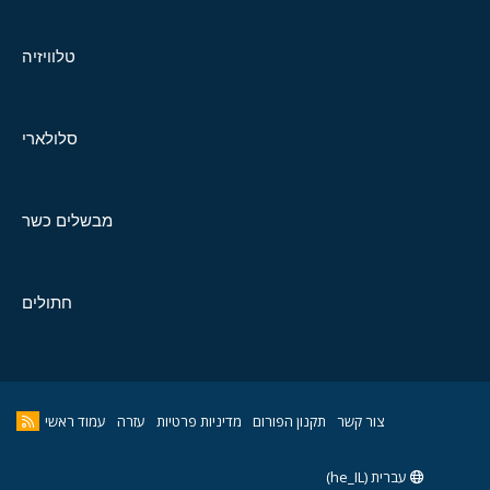
טלוויזיה
סלולארי
מבשלים כשר
חתולים
צור קשר
תקנון הפורום
מדיניות פרטיות
עזרה
עמוד ראשי
עברית (he_IL)