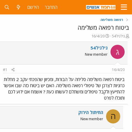
התחבר
הירשם
רפואה משלימה
ביטוח רפואה משלימה
פ
פ
גילגיל54
16/4/20
ו
ו
ת
ר
גילגיל54
ג
ח
ס
New member
ה
ם
נ
ב
ו
ת
#1
16/4/20
ש
א
א
ר
ביטוח רפואה משלימה סליחה על הבורות, ומכיוון שהפכתי עקב 2 מחלות
י
כרוניות לצרכן של טיפולי רפואה משלימה. האם יש ביטוח כזה שבו אפשר
ך
להתייעץ ולקבל טיפולים ומשתלם לעשותו כעת ? אשמח אם ידוע לכם
ותוכלו לפרט
החיתול הירוק
ה
New member