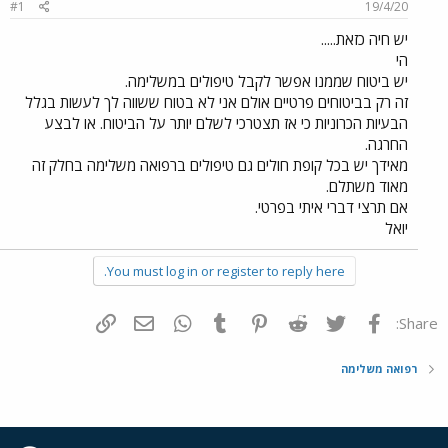
#1
19/4/20
יש חיה כזאת.....
הי
יש ביטוח שממנו אפשר לקבל טיפולים במשלימה.
זה רק בביטוחים פרטיים אולם אני לא בטוח ששווה לך לעשות בגלל
הבעיות הכרוניות כי אז תצטרכי לשלם יותר על הביטוח. או לבצע
החרגה.
מאידך יש בכל קופת חולים גם טיפולים ברפואה משלימה בחלק זה
מאוד משתלם.
אם תרצי דברי איתי בפרטי.
יואל
You must log in or register to reply here.
פייסבוק
Twitter
Reddit
Pinterest
Tumblr
WhatsApp
דואר אלקטרוני
הוסף קישור
Share:
רפואה משלימה