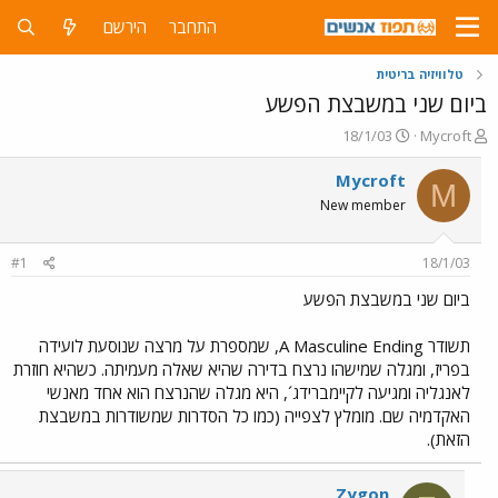
התחבר
הירשם
טלוויזיה בריטית
ביום שני במשבצת הפשע
פ
פ
18/1/03
Mycroft
ו
ו
ת
ר
Mycroft
M
ח
ס
New member
ה
ם
נ
ב
ו
ת
#1
18/1/03
ש
א
א
ר
ביום שני במשבצת הפשע
י
ך
תשודר A Masculine Ending, שמספרת על מרצה שנוסעת לועידה
בפריז, ומגלה שמישהו נרצח בדירה שהיא שאלה מעמיתה. כשהיא חוזרת
לאנגליה ומגיעה לקיימברידג´, היא מגלה שהנרצח הוא אחד מאנשי
האקדמיה שם. מומלץ לצפייה (כמו כל הסדרות שמשודרות במשבצת
הזאת).
Zygon