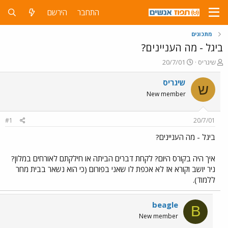
התחבר
הירשם
מתכונים
ביגל - מה העניינים?
פ
פ
שיגריס
20/7/01
ו
ו
ת
ר
שיגריס
ש
ח
ס
New member
ה
ם
נ
ב
ו
ת
#1
20/7/01
ש
א
א
ר
ביגל - מה העניינים?
י
ך
איך היה בקורס היום? לקחת דברים הביתה או חילקתם לאורחים במלון?
ניר יושב וקורא אז לא אכפת לו שאני בפורום (כי הוא נשאר בבית מחר
ללמוד).
beagle
B
New member