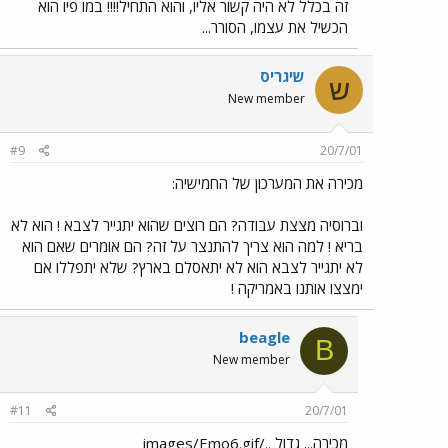
זה בכלל לא היה קשור אליו, והוא התחיל!!!! במו פיו הוא
הכשיל את עצמו, הסורר...
שיגריס
ש
New member
#9
20/7/01
מכירה את המערכון של החמישיה:
וברוסיה מצצת עבודה? הם רוצים שהוא יתגייר לצבא ! הוא לא
בריא ! למה הוא צריך להתנצר על זה? הם אומרים שאם הוא
לא יתגייר לצבא הוא לא יתאסלם בארץ? שלא יתפללו אם
ימצצו אותנו באמריקה !
beagle
B
New member
#11
20/7/01
מכירה... גדול ../images/Emo6.gif