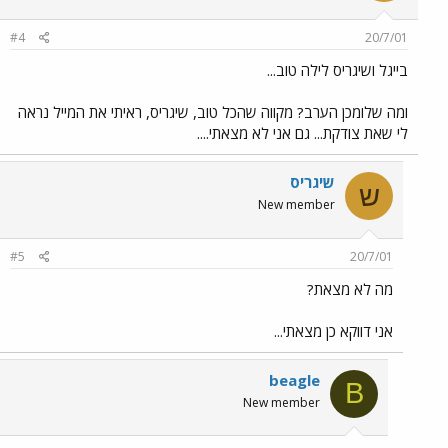
#4
20/7/01
בייגל ושיגריס לילה טוב...
ומה שלומכן הערב? מקווה שהכל טוב, שיגריס, ראיתי את המייל נראה
לי שאת צודקת... גם אני לא מצאתי....
שיגריס
ש
New member
#5
20/7/01
מה לא מצאת?
אני דווקא כן מצאתי...
beagle
B
New member