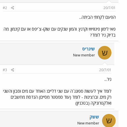
#2
20/7/01
הפעם לקחתי הביתה...
פאי לימון פיגוזי!!!! וקרנץ. והמון שנקים עם שוקו-צ´יפס או עם קינמון. מה
בדיוק ניר לומד?
שיגריס
ש
New member
#3
20/7/01
ניר...
לומד איך לעשות ספונג´ה עם שני דליים: האחד עם מים וסבון והשני
רק מים. וברצינות - לומד (עוד סמסטר מסיים) הנדסת מחשבים
ואלקטרוניקה (בטכניון)
ששק
ש
New member