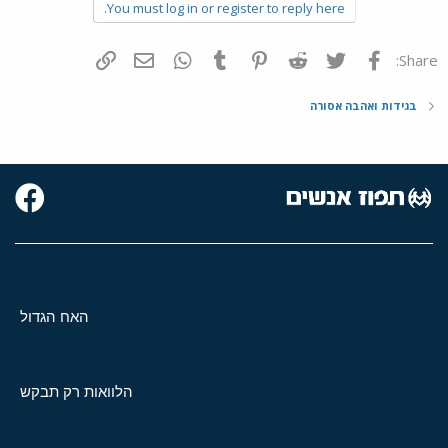
You must log in or register to reply here.
פייסבוק
Twitter
Reddit
Pinterest
Tumblr
WhatsApp
דואר אלקטרוני
הוסף קישור
Share:
בגידות ואהבה אסורה
האח הגדול
הלוואות רק תבקש