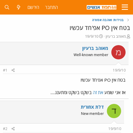
התחבר
הירשם
בגידות ואהבה אסורה
בטח אין PO אפ'חד עכשיו
פ
פ
מאוהב ברעיון
19/9/10
ו
ו
ת
ר
מאוהב ברעיון
מ
ח
ס
Well-known member
ה
ם
נ
ב
ו
ת
#1
19/9/10
ש
א
א
ר
בטח אין PO אפ'חד עכשיו
י
ך
אז אני שומע
את זה
בשקט בשקט ומתענג.....
דלת Xחורית
ד
New member
#2
19/9/10