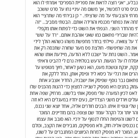
ומר משהו אך זה נבלע, "אני רוצה לראות את ספריית הספרים" אמרתי לו הוא
ניס סרט למכשיר, אך משום מה עיניי נחו על סרט ששכב
רתי והצבעתי על מה שרציתי.. " כן גבירתי מה שתרצי" הוא
 את כפתורי מכנסיו והורידה אותם.. הבטתי מסביב... "זה
מהחדר השני.. הנפתי את השוט כדי לפתוח אותו מקפלי
 להיות שברירי פתאום כמו שאני אוהבת אותם.. "רד על שש"
לר על צווארו.. טיילתי בחדר מחפשת משהו כשהוא הולך לידי
צאתי את מה שחיפשתי- חולצת פס מעור שחורה שתכסה רק את
מר.. השוט נחת על ישבנו ללא הודעה, מיידעת אותו שהוא
לח לו על הטעות. הרעש בטלויזיה גרם לי להביט וראיתי
קת, יונקת ונושכת מעט, הוא נשען לאחור, חיוך מטופש על
הרים את רגלי על כיסא ליד ופיסק אותן, החל ללקק את
ע פתאום גבר נוסף שפיסק את ישבניה, החדיר אצבע אחת
מוק בתנים היא מפסיק לשנייה למצוץ כדי להנות מהכניס שלו
 לאט לכיון המערה שלי מפסק אותי בלשונו.. מרחיק שפה אחת
ים ויורדים משני הצדדיים, נעים יחדיו במעגלים היא לא זזה
י וגופי זז איתו. הבנים חודרים אליה, אחד יוצא שני נכנס,
ר יותר וכל הקהל עומד שם וצופה בהם מזדיינים. המוכר
שונו והטיפות החלו לנטוף על ירכיי. הוא סובב את עצמו
ם נכנסים אליה חזק, ולא מפסיקים, מגבירים את הקצב, וכולם
חש, המוכר לא מפסיק למרות הכיווצים המתגברים על לשונו,