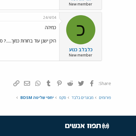
New member
24/4/04
כ
כמיהה
היכן ישנן עוד בחורות כמוך......? 
כלבלב כנוע
New member
פייסבוק
Twitter
Reddit
Pinterest
Tumblr
WhatsApp
דואר אלקטרונ
הוסף קי
Share:
פורומים
מבוגרים בלבד
סקס
יחסי שליטה BDSM