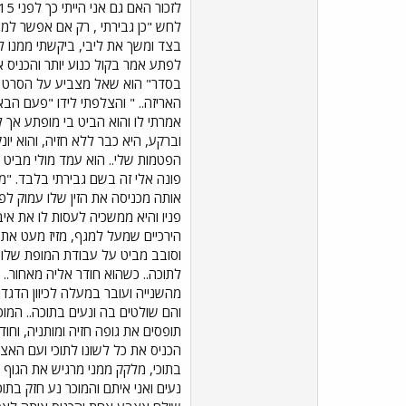
לחש "כן גבירתי , רק אם אפשר למ
בצד ומשך את ליבי, ביקשתי ממנו ל
לפתע אמר בקול כנוע יותר והכניס 
בסדר" הוא שאל מצביע על הסרט " 
האריזה.. " והצלפתי לידו "פעם הבא
אמרתי לו והוא הביט בי מופתע אך ל
וברקע, היא כבר ללא חזיה, והוא י
הפטמות שלי.. הוא עמד מולי מביט 
פונה אלי זה בשם גבירתי בלבד. "מ
אותה מכניסה את הזין שלו עמוק לפ
פניו והיא ממשכיה לעסות לו את איב
הירכיים שמעל למגף, מזיז מעט את
וסובב מביט על עבודת המופת שלו, 
לתוכה.. כשהוא חודר אליה מאחור..
מהשנייה ועובר במעלה לכיוון הדגדג
והם שולטים בה ונעים בתוכה.. המוכר
תופסים את גופה חזיה ומותניה, וח
הכניס את כל לשונו לתוכי ועם האצ
בתוכי, מלקק ממני מרגיש את הגוף ש
נעים ואני איתם והמוכר נע חזק בתו