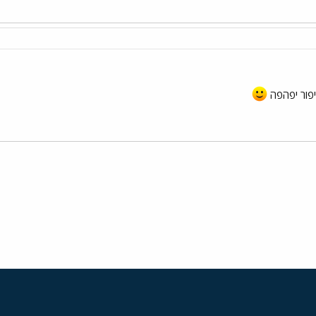
סיפור יפהפה
י
שור