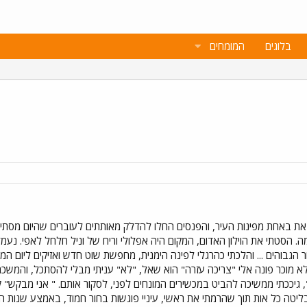
בלוגים
המומחים
 באחת מפינות העיר, והפנסים החלו להדלק מאותתים לעוברים שהיום מסתיים, 
ה. הסטתי את הוילון האדום, המקום היה אפלולי וריח של וניל חלחל לאפי. נע
 הגבוהים ... והלכתי כהרגלי לפינה הימנית, מחפשת שוט חדש ואזיקים ליום
 מוכר פונה אלי "צריכה עזרה" הוא שאל, "לא" עניתי מבלי להסתכל, והמשכתי 
 גיככתי ממשיכה להביט במכשירים המונחים לפני, לסקור אותם. " אני מבקש" 
ליטה כל אות תוך שהרמתי את ראשי, עיניי פוגשות בחור חמוד, באמצע שנות העשר