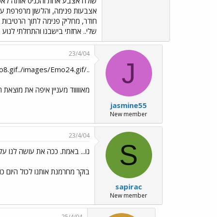
שולח אצבע אחת והכניס אותה לאט ל
אצבעות פנימה, והלשון מרפרפת על ה
חודר, מחליק פנימה לתוך הרטיבות 
שלי.. אחזתי בישבנו והתחלתי לנוע 
23/4/04
J
../images/Emo8.gif../images/Emo24.gifחם חם
מאוווווד מעניין איפה את מוצאת 
jasmine55
New member
23/4/04
S
נו... באמת. ככה את עושה לנו על 
בוקר מחרמנת אותנו לכול היום כול
sapirac
New member
25/4/04