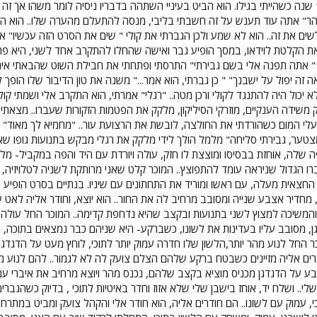
לזכור האם גם אני הייתי כך לפני 15 שנה כשהייתי בגילו. הוא הביט בעיניי השתהה בדבריו ניסיה ל
הר" אתה עוד תענש על זה חשבתי בליבי, מנסה להתעלם מהערה שלו.. הוא הכ
שים את זה.. הוא לא שמע ולכן הגברתי את קולי " שים את הסרט הזה עכשיו" אמ
את הקלטת לוידאו, במסך הופיע גבר ואישה שהחלו להתקרב אחד לשני, היא פתחה
אתה תפנה אלי בשם גבירתי" התרסתי ופתחתי את חבילת השוט שהבאתי איתי 
ה זה יפול על ישבנך" " כן גברתי, הוא אמר..." משנה את טון הדיבור שלו הופך
א יכול היה להתנגד לקולי ורכן מטה.. "רגלי" אמרתי, הוא התקרב אלי ושמתי קו
ונק משידה הענקיים, מוזרקי הסיליקון, מלקק את הפטמות הזקורות שעברו.. מ
עלי המום כשהורדתי את החולצה, לובשת את הרצועת עור.. "מחמיא לך מאוד" א
צטער, גבירתי סליחה" מלמל הולך לידי מלקק את רגלי מבקש בתנועות גופו שאס
ה שלה, אוחזת בבסיסו ומוצצת לו חזק, עולה ויורדת עם היד והפה במקביל- מלק
רו הגדול שניראה עומד להתפוצץ.. המוכר קלט שאני מרותקת לשניה לטלויזיה, 
 החצאית מעלה, עם ראשו ומוריד את התחתונים עם שיניו. בנתיים בסרט הופי
מחדיר אצבע שנייה ומסובב מרחיב לה את החור.. הוא יוצא, וחודר אליה לאט ע
 והמשיכה למצוץ לשני בתנועות ובקצב שהיא נדחפת קדימה.. המוכר החל עולה
ן, מסובב עליו בעדינות את לשונו, כשברקע- היא שניהם כבר נמצאים בתוכה, עול
 החל לנוע מהר יותר,הלשון שלו חדרה עמוק יותר לתוכי, לוחץ מעט על הדגדגן של
ודרים אליה מזיינים כשבטח ברקע שלהם הצלם צועק לה לא לגמור.. להם לנוע מה
בע על הדגדגן מכניס מוציא בקצב שלהם, נכנס מהר ויוצא מרחיב את איברי עם ל
לי.. ושלח יד, אוחז בישבן שלי שלא אזוז וחדר באיטיות לתוכי , בדיוק כשהגברי
כי, עמוק עם לשונו.. הם חודרים אליה, הוא חודר אלי והקהל צועק ומביט במתר