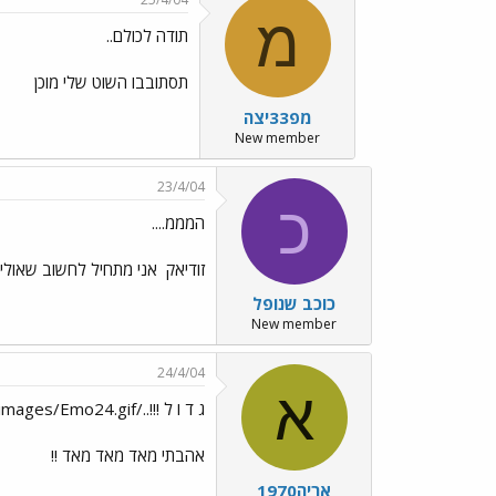
מ
תודה לכולם..
תסתובבו השוט שלי מוכן
מפ33יצה
New member
23/4/04
כ
המממ....
זודיאק
אני מתחיל לחשוב שאולי נ
כוכב שנופל
New member
24/4/04
א
ג ד ו ל !!!../images/Emo24.gif
אהבתי מאד מאד מאד !!
אריה1970