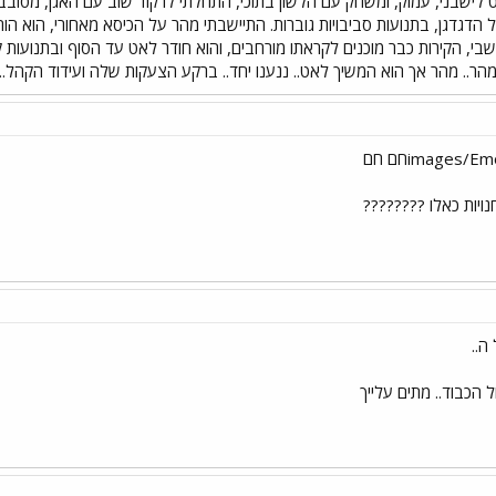
ישבני, עמוק, ומשחק עם הלשון בתוכי, התחלתי לרקוד שוב עם האגן, מסובבת רו
דגדגן, בתנועות סביבויות גוברות. התיישבתי מהר על הכיסא מאחורי, הוא הור
שבי, הקירות כבר מוכנים לקראתו מורחבים, והוא חודר לאט עד הסוף ובתנועות 
מהר.. מהר אך הוא המשיך לאט.. ננענו יחד.. ברקע הצעקות שלה ועידוד הקהל..
חנויות כאלו ????????
ה..
 הכבוד.. מתים עלייך