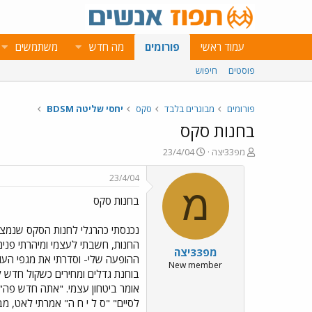
עמוד ראשי
פורומים
מה חדש
משתמשים
פוסטים
חיפוש
פורומים
מבוגרים בלבד
סקס
יחסי שליטה BDSM
בחנות סקס
פ
פ
מפ33יצה
23/4/04
ו
ו
ת
ר
23/4/04
ח
ס
מ
בחנות סקס
ה
ם
נ
ב
ו
ת
נכנסתי כהרגלי לחנות הסקס שנמצאת
ש
א
החנות, חשבתי לעצמי ומיהרתי פנימ
מפ33יצה
א
ר
ההופעה שלי- וסדרתי את מגפי העור
י
New member
בוחנת גדלים ומחירים כשקול חדש לא
ך
אומר ביטחון עצמי. "אתה חדש פה",
לסיים" "ס ל י ח ה" אמרתי לאט, מב