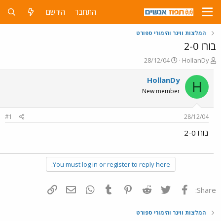
התחבר
הירשם
המלצות ווינר והימורי ספורט
בורו 2-0
פ
פ
28/12/04
HollanDy
ו
ו
ת
ר
HollanDy
H
ח
ס
New member
ה
ם
נ
ב
ו
ת
#1
28/12/04
ש
א
א
ר
בורו 2-0
י
ך
You must log in or register to reply here.
פייסבוק
Twitter
Reddit
Pinterest
Tumblr
WhatsApp
דואר אלקטרוני
הוסף קישור
Share:
המלצות ווינר והימורי ספורט