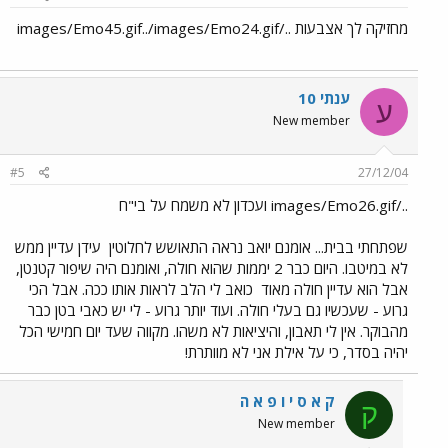
מחזיקה לך אצבעות ../images/Emo45.gif../images/Emo24.gif
ענתי 10
ע
New member
#5
27/12/04
../images/Emo26.gif ועכדון לא משמח על בי"ח
שפתחתי בבית... אומנם יואב נראה התאושש לחלוטין
עידן עדיין ממש
לא במיטבו. היום כבר 2 יממות שהוא חולה, ואומנם היה שיפור קטנטן,
אבל הוא עדיין חולה מאוד
כואב לי הלב לראות אותו ככה. אבל הכי
גרוע - שעכשיו גם בעלי חולה. ועוד יותר גרוע - לי יש כאבי בטן כבר
מהבוקר. אין לי תאבון, והיציאות לא משהו. מקווה שעד יום חמישי הכל
יהיה בסדר, כי על אילת אני לא מוותרת!
ק א ס י ו פ א ה
ק
New member