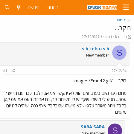
התחבר
הירשם
זוגיות
בוקר...
פ
פ
27/12/04
s h i r k u s h
ו
ו
ת
ר
s h i r k u s h
S
ח
ס
New member
ה
ם
נ
ב
ו
ת
#1
27/12/04
ש
א
א
ר
בוקר... ../images/Emo42.gif
י
ך
מחכה עד היום בערב ואם הוא לא יתקשר אני אבין לבד כבר עם מי יש לי
עסק... מגיע לי מישהו שיקדיש לי תשומת לב, גם אם זה באס אמ אס קטן
בלבד ויותר מאוחר טלפון- לא מישהו שמבלבל אותי ככה
שיהיה לנו יום
מקסים
SARA SARA
S
New member