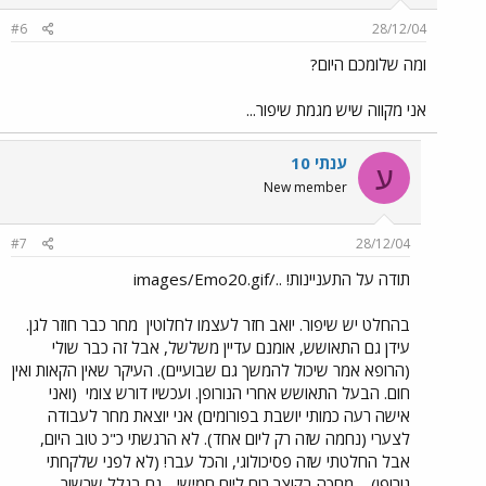
#6
28/12/04
ומה שלומכם היום?
אני מקווה שיש מגמת שיפור...
ענתי 10
ע
New member
#7
28/12/04
תודה על התעניינות! ../images/Emo20.gif
בהחלט יש שיפור. יואב חזר לעצמו לחלוטין
מחר כבר חוזר לגן.
עידן גם התאושש, אומנם עדיין משלשל, אבל זה כבר שולי
(הרופא אמר שיכול להמשך גם שבועיים). העיקר שאין הקאות ואין
חום. הבעל התאושש אחרי הנורופן. ועכשיו דורש צומי
(ואני
אישה רעה כמותי יושבת בפורומים) אני יוצאת מחר לעבודה
לצערי (נחמה שזה רק ליום אחד). לא הרגשתי כ"כ טוב היום,
אבל החלטתי שזה פסיכולוגי, והכל עבר! (לא לפני שלקחתי
נורופן)
מחכה בקוצר רוח ליום חמישי - גם בגלל שרשור