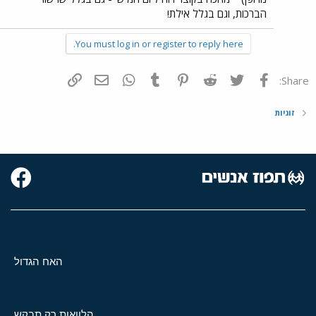
הברכות, וגם בגלל אילת!
You must log in or register to reply here.
פייסבוק
Twitter
Reddit
Pinterest
Tumblr
WhatsApp
דואר אלקטרוני
הוסף קישור
Share:
זוגיות
האח הגדול
הלוואות רק תבקש