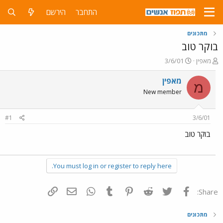
התחבר
הירשם
מתכונים
בוקר טוב
פ
פ
מאפין
3/6/01
ו
ו
ת
ר
מאפין
מ
ח
ס
New member
ה
ם
נ
ב
ו
ת
#1
3/6/01
ש
א
א
ר
בוקר טוב
י
ך
You must log in or register to reply here.
פייסבוק
Twitter
Reddit
Pinterest
Tumblr
WhatsApp
דואר אלקטרוני
הוסף קישור
Share:
מתכונים