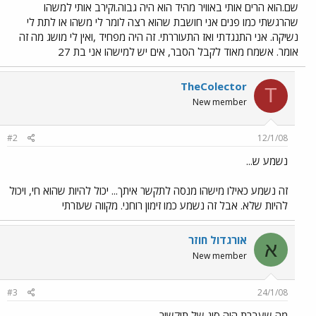
שם.הוא הרים אותי באוויר מהיד הוא היה גבוה.וקירב אותי למשהו
שהרגשתי כמו פנים אני חושבת שהוא רצה לומר לי משהו או לתת לי
נשיקה. אני התנגדתי ואז התעוררתי. זה היה מפחיד ,ואין לי מושג מה זה
אומר. אשמח מאוד לקבל הסבר, אים יש למישהו אני בת 27
TheColector
T
New member
#2
12/1/08
נשמע ש...
זה נשמע כאילו מישהו מנסה לתקשר איתך... יכול להיות שהוא חי, ויכול
להיות שלא. אבל זה נשמע כמו זימון רוחני. מקווה שעזרתי
אורגדול חוזר
א
New member
#3
24/1/08
מה שעברת היה סוג של תיקשור