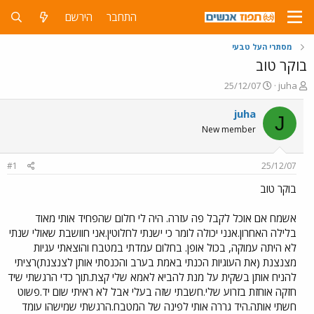
התחבר
הירשם
מסתרי העל טבעי
בוקר טוב
פ
פ
25/12/07
juha
ו
ו
ת
ר
juha
J
ח
ס
New member
ה
ם
נ
ב
ו
ת
#1
25/12/07
ש
א
א
ר
בוקר טוב
י
ך
אשמח אם אוכל לקבל פה עזרה. היה לי חלום שהפחיד אותי מאוד
בלילה האחרון.אנני יכולה לומר כי ישנתי לחלוטין.אני חוושבת שאולי שנתי
לא היתה עמוקה, בכול אופן. בחלום עמדתי במטבח והוצאתי עגיות
מצנצנת (את העוגיות הכנתי באמת בערב והכנסתי אותן לצנצנת)רציתי
להניח אותן בשקית על מנת להביא לאמא שלי קצת.תוך כדי הרגשתי שיד
חזקה אוחזת בזרוע שלי.חשבתי שזה בעלי אבל לא ראיתי שום יד.פשוט
חשתי אותה.היד גררה אותי לפינה של המטבח.הרגשתי שמישהו עומד