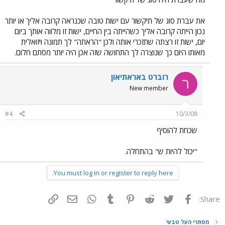
את עברת סוג של תיקשור עם ישות טובה שכנראה קרובה אליך או יותר
נכון הייתה קרובה אליך כשהייתה בין החיים, ישות זו מלווה אותך ביום
יום, ישות זו רצתה שתזכרי אותה ולכן "הראתה" לך תמונה ויזואלית
מאותו היום כך שנוצרה לך התחושה שזה אכן היה יותר מסתם חלום.
רוברט באראתיאון
ר
New member
#4
10/3/08
שכחת להוסיף
"יכול להיות ש" בהתחלה.
You must log in or register to reply here.
פייסבוק
Twitter
Reddit
Pinterest
Tumblr
WhatsApp
דואר אלקטרוני
הוסף קישור
Share:
מסתרי העל טבעי