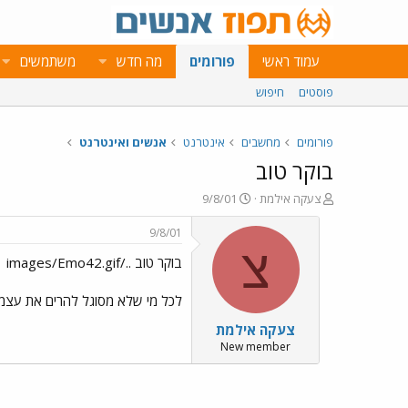
עמוד ראשי
פורומים
מה חדש
משתמשים
פוסטים
חיפוש
פורומים
מחשבים
אינטרנט
אנשים ואינטרנט
בוקר טוב
פ
פ
צעקה אילמת
9/8/01
ו
ו
ת
ר
9/8/01
ח
ס
צ
בוקר טוב ../images/Emo42.gif
ה
ם
נ
ב
ו
ת
לכל מי שלא מסוגל להרים את עצמו 
ש
א
צעקה אילמת
א
ר
י
New member
ך