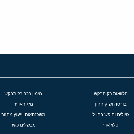
י
שור
הלוואות רק תבקש
מימון רכב רק תבקש
בורסה ושוק ההון
מזג האוויר
טיולים וחופש בחו"ל
משכנתאות וייעוץ מחזור
סלולארי
מבשלים כשר