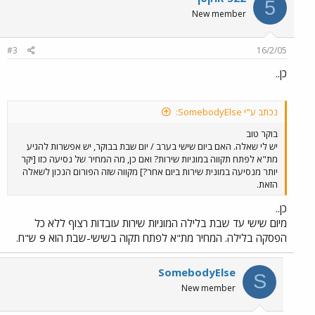
5
New member
#3
16/2/05
כן..
נכתב ע"י SomebodyElse:
בוקר טוב
יש לי שאלה. האם ביום שישי בערב / יום שבת בבוקר, יש אפשרות להגיע
מת"א לפתח תקווה במוניות שירות? ואם כן, מה המחיר של נסיעה כזו [יקר
יותר מנסיעה במונית שירות ביום אחר?] מקווה שזה הפורום הנכון לשאלה
הזאת.
כן..
מיום שישי עד שבת בלילה המוניות שירות עובדות רצוף ללא כל
הפסקה בלילה. המחיר מת"א לפתח תקוה בשישי-שבת הוא 9 ש"ח.
SomebodyElse
S
New member