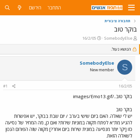
התחבר
הירשם
תחבורה ציבורית
בוקר טוב
פ
פ
16/2/05
SomebodyElse
ו
ו
ת
הנושא נעול.
ר
ח
ס
ה
ם
SomebodyElse
S
נ
ב
New member
ו
ת
ש
א
א
ר
#1
16/2/05
י
ך
בוקר טוב../images/Emo13.gif
בוקר טוב
יש לי שאלה. האם ביום שישי בערב / יום שבת בבוקר, יש אפשרות
להגיע מת"א לפתח תקווה במוניות שירות? ואם כן, מה המחיר של נסיעה
כזו [יקר יותר מנסיעה במונית שירות ביום אחר?] מקווה שזה הפורום הנכון
לשאלה הזאת.