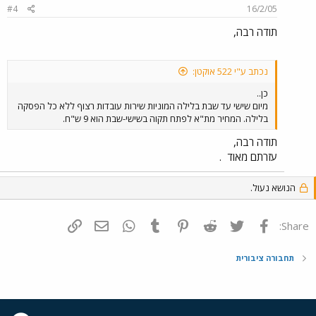
#4
16/2/05
תודה רבה,
נכתב ע"י 522 אוקטן:
כן..
מיום שישי עד שבת בלילה המוניות שירות עובדות רצוף ללא כל הפסקה
בלילה. המחיר מת"א לפתח תקוה בשישי-שבת הוא 9 ש"ח.
תודה רבה,
עזרתם מאוד
.
הנושא נעול.
פייסבוק
Twitter
Reddit
Pinterest
Tumblr
WhatsApp
דואר אלקטרוני
הוסף קישור
Share:
תחבורה ציבורית