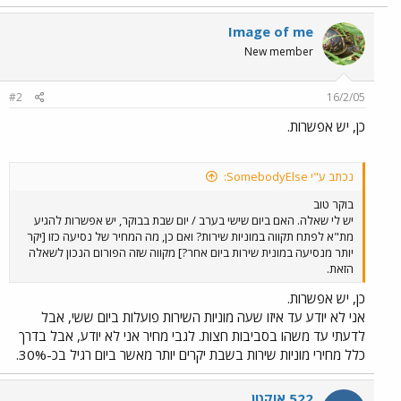
Image of me
New member
#2
16/2/05
כן, יש אפשרות.
נכתב ע"י SomebodyElse:
בוקר טוב
יש לי שאלה. האם ביום שישי בערב / יום שבת בבוקר, יש אפשרות להגיע
מת"א לפתח תקווה במוניות שירות? ואם כן, מה המחיר של נסיעה כזו [יקר
יותר מנסיעה במונית שירות ביום אחר?] מקווה שזה הפורום הנכון לשאלה
הזאת.
כן, יש אפשרות.
אני לא יודע עד איזו שעה מוניות השירות פועלות ביום ששי, אבל
לדעתי עד משהו בסביבות חצות. לגבי מחיר אני לא יודע, אבל בדרך
כלל מחירי מוניות שירות בשבת יקרים יותר מאשר ביום רגיל בכ-30%.
522 אוקטן