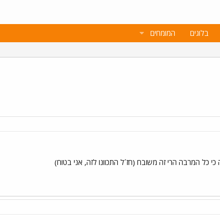
בלוגים
המומחים
י כל המרבה הרי זה משובח (חז´ל התכוונו לזה, אני בטוח)