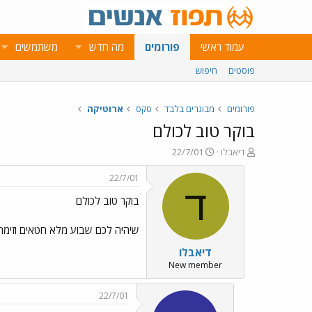
עמוד ראשי
פורומים
מה חדש
משתמשים
פוסטים
חיפוש
פורומים
מבוגרים בלבד
סקס
ארוטיקה
בוקר טוב לכולם
פ
פ
דיאבלו
22/7/01
ו
ו
ת
ר
22/7/01
ח
ס
ד
בוקר טוב לכולם
ה
ם
נ
ב
ו
ת
שיהיה לכם שבוע מלא חטאים וזימה כ
ש
א
דיאבלו
א
ר
י
New member
ך
22/7/01