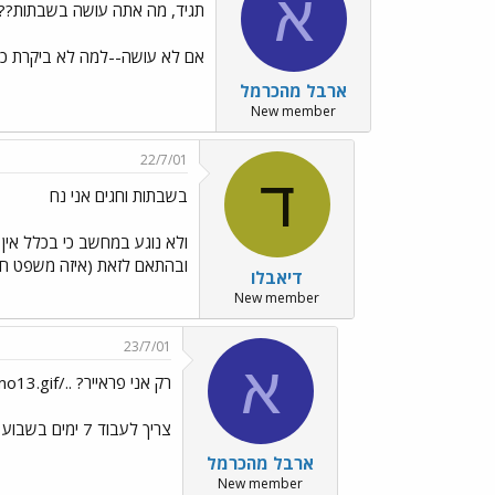
א
תגיד, מה אתה עושה בשבתות???
אם לא עושה--למה לא ביקרת כאן?
ארבל מהכרמל
New member
22/7/01
ד
בשבתות וחגים אני נח
ולא נוגע במחשב כי בכלל אין
ובהתאם לזאת (איזה משפט חז
דיאבלו
New member
23/7/01
א
רק אני פראייר? ../images/Emo13.gif
צריך לעבוד 7 ימים בשבוע בחטאים ודווקא ביום השביעי גם בלי בונוס?
ארבל מהכרמל
New member