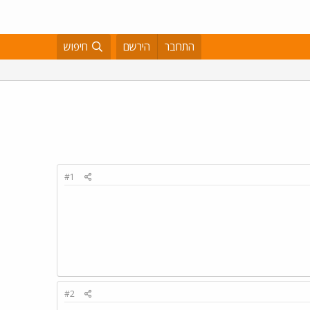
התחבר
הירשם
חיפוש
#1
#2