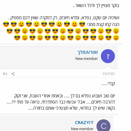
בוקר מצויין לך ולכל השאר...
ושיהיה יום שקט, נפלא, ומלא חיוכים, רק למקרה שאין לכם מספיק...
הנה קחו קצת ממני:
זוהר/המלך
ז
New member
#3
15/7/01
קנדי.......
יום טוב ושבוע נפלא גם לך....... ובאמת אחרי השבת, אני זקוק
להרבה חיוכים...... אבל עכשיו כבר הסתדרתי, נראה עד מתי ??......
נקווה שיש לך במלאי, שלא תצטרכי אותם בחזרה......
CRAZYIT
C
New member