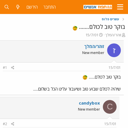
התחבר
הירשם
עשרים פלוס
בוקר טוב לכולם.......
פ
פ
זוהר/המלך
15/7/01
ו
ו
ת
ר
זוהר/המלך
ז
ח
ס
New member
ה
ם
נ
ב
ו
ת
#1
15/7/01
ש
א
א
ר
בוקר טוב לכולם.......
י
ך
שיהיה לכולם שבוע טוב ושיעבור עלינו הכל בשלום......
candybox
C
New member
#2
15/7/01