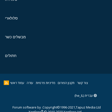
סלולארי
מבשלים כשר
חתולים
צור קשר
תקנון הפורום
מדיניות פרטיות
עזרה
עמוד ראשי
עברית (he_IL)
Forum software by
Copyright©1996-2021,Tapuz Media Ltd.
®
XenForo
© 2010-2020 XenForo Ltd.