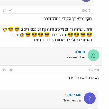
#4
15/7/01
בוקר נפלא לך ולקנדי ולכוללםםםם
זוהר.....שיהיה לך יום מקסים והנה קח גם ממני חיוכים
וגם לך קנדי
יום טוב
נשמות לכם ולכולם שבוע נעים והמון חיוכים...
מנוולת
מ
New member
#5
15/7/01
לא הבנתי את הבדיחה
זוהר/המלך
ז
New member