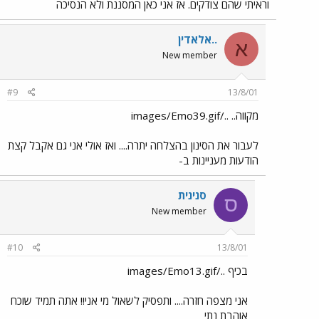
וראיתי שהם צודקים. אז אני כאן המסננת ולא הנסיכה
..אלאדין
א
New member
#9
13/8/01
מקווה.. ../images/Emo39.gif
לעבור את הסינון בהצלחה יתרה.... ואז אולי אני גם אקבל קצת
הודעות מעניינות ב-
סנינית
ס
New member
#10
13/8/01
בכיף ../images/Emo13.gif
אני מצפה חזרה.... ותפסיק לשאול מי אני!! אתה תמיד שוכח
אוהבת נתי