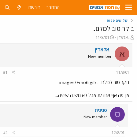
התחבר
הירשם
שלושים פלוס
בוקר טוב לכולם..
פ
פ
..אלאדין
11/8/01
ו
ו
ת
ר
..אלאדין
א
ח
ס
New member
ה
ם
נ
ב
ו
ת
#1
11/8/01
ש
א
א
ר
בוקר טוב לכולם.. ../images/Emo6.gif
י
ך
אין פה אף אחד/ת אבל לא משנה שיהיה...
סנינית
ס
New member
#2
12/8/01