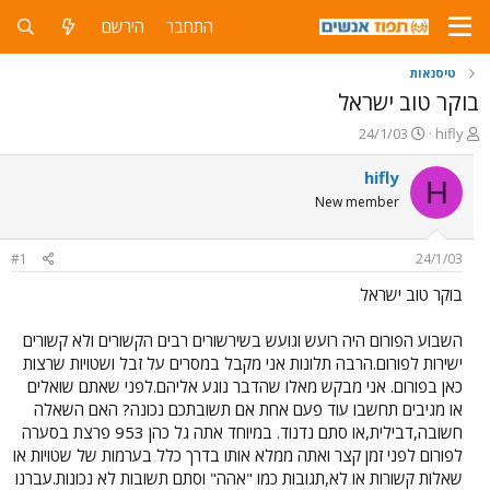
התחבר
הירשם
טיסנאות
בוקר טוב ישראל
פ
פ
24/1/03
hifly
ו
ו
ת
ר
hifly
H
ח
ס
New member
ה
ם
נ
ב
ו
ת
#1
24/1/03
ש
א
א
ר
בוקר טוב ישראל
י
ך
השבוע הפורום היה רועש וגועש בשירשורים רבים הקשורים ולא קשורים
ישירות לפורום.הרבה תלונות אני מקבל במסרים על זבל ושטויות שרצות
כאן בפורום. אני מבקש מאלו שהדבר נוגע אליהם.לפני שאתם שואלים
או מגיבים תחשבו עוד פעם אחת אם תשובתכם נכונה? האם השאלה
חשובה,דבילית,או סתם נדנוד. במיוחד אתה גל כהן 953 פרצת בסערה
לפורום לפני זמן קצר ואתה ממלא אותו בדרך כלל בערמות של שטויות או
שאלות קשורות או לא,תגובות כמו "אהה" וסתם תשובות לא נכונות.עברנו