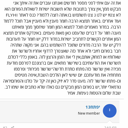
את זה עם איתי לפני מספר חודשים ואנחנו עוברים את זה איתך.אני
מבקש ממך,אין צורך בתגובות שלא תשובות ישירות לשאלות.הפורום הוא
לא צט!! יש לנו ג צט תשתמש בו.אתה רוצה ללמוד? כנס לאתר FLYHI
ועוד אחרים .באתר תמצא הרבה חומר מענין ולא מעניין אבל תוכל ללמוד
הרבה. במדור מאמרים תוכל למצוא המון חומר שיחסוך ממך ומאיתנו
מענה חוזר על דברים שלעסנו כאן מאות פעמים. באינדקס אתרים תמצא
המון אתרים הקשורים לתחביב ישירות.במדור דלק יש חומר על תערובות
דלק.יש עוד הרבה מדורים שתוכל להשתמש בהם. אני מקווה שתהיה
חבר בפורום חיובי ולא אחד כזה שאצטרך לרדוף אחריו ולשרשר את
שאלותיו או למחוק אותם,אין לי את הזמן והרצון לזה. באופן כללי לכולם.
תשרשרו את הודעותיכם בשירשור מתאים. אם ברצונכם לפרסם מודעת
מכירה ואין שרשור כזה.פתחו כותרת חדשה"שרשור מכירות" ופרסמו
מתחתיה את מודעתכם. יום שישי לאן הולכים השבת,איפה מטיסים
וכו-פתחו שרשור לזה .מעט סדר לא יזיק כאן זה יקל על כולנו והפורוםיראה
נורמאלי יותר,יש בפורום המון מבקרים גם כאלו שלא כותבים אז שימו לב.
שבת שלום והטסות נעימות. אמיר
יפתח13
י
New member
#2
24/1/03