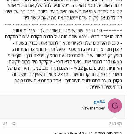
לימדה אותי על חכמת הזקנה - "כשתגיעי לגיל שלי, אז תביני!" אמא
שלי גם לימדה אותי את השיעור האהוב עלי ביותר - "חכי חכי עד שיהיו
לך ילדים. אני מקווה שהם יעשו לך את מה שאת עושה לי!"
~~~~~~~~~~~~~~~~~~~~~~~~~~~~~~~~~~~~~~~~~~~~
~~~~~~~ 10 דברים שאנשי מכירות אומרים לך – אבל מתכוונים
למשהו אחר: חדש - צבע שונה מזה של הדגם הקודם. עיצוב מתקדם
- סוכנות הפרסום שלנו לא יודעת איך למכור אותו. נבדק בשטח -
ליצרן חסר ציוד בדיקה. מהפכני - פועל אחרת מהמוצר המתחרה.
מופץ רק בשיווק ישיר - הסתכסכנו עם המפיץ. פריצת דרך - סוף סוף
מצאנו דרך למכור אותו. פועל ללא דופי - יתקלקל מיד בתום תקופת
האחריות. רכיבים בתקן צבאי - השגנו מחיר טוב במכרז העודפים של
משרד הבטחון. מבוקר מחשב - מבצע פעולות שאין לנו מושג מה
מקורן. מיוצר בטכנולוגיה תעופתית - אחד מהטכנאים שלנו פוטר
מהתעשיה האוירית. .
gn64
G
New member
#3
21/1/03
בוקר טוב לכולם ../images/Emo42.gif