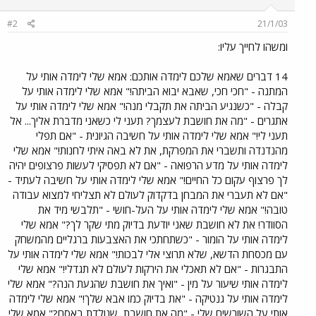
#2
21/1/03
ומשהו לחייך עליו:
14 דברים שאמא שלכם לימדה אותכם: אמא שלי לימדה אותי על
המתנה - "חכי חכי, שאבא יבוא הביתה!" אמא שלי לימדה אותי על
קבלה - "כשנגיע הביתה את תקבלי מנה!" אמא שלי לימדה אותי על
אתגרים - "מה את חושבת לעצמך? תעני לי כשאני מדברת אליך... אל
תעני לי!" אמא שלי לימדה אותי על חשיבה הגיונית - "אם תפלי
מהנדנדה ותשברי את המפרקת, את לא באה איתי לחנות!" אמא שלי
לימדה אותי על מדע הרפואה - "אם לא תפסיקי לעשות פרצופים יהיה
לך פרצוף עקום כל החיים!" אמא שלי לימדה אותי על חשיבה לעתיד -
"אם לא תעברי את המבחן בדקדוק לעולם לא תצליחי למצוא עבודה
טובה!" אמא שלי לימדה אותי על העל-חושי - "תלבשי מיד את
הסוודר! את לא חושבת שאני יודעת בדיוק מתי שקר לך?" אמא שלי
לימדה אותי על הומור - "כשתחתכי את האצבעות ברגליים מהמשחק
עם מכסחת הדשא, שלא תרוצי אלי לבכות!" אמא שלי לימדה אותי על
התבגרות - "אם לא תאכלי את הירקות לעולם לא תגדלי!" אמא שלי
לימדה אותי שיעור על מין - "ואיך את חושבת שהגעת הנה?" אמא שלי
לימדה אותי על גנטיקה - "את בדיוק כמו אבא שלך!" אמא שלי לימדה
אותי על השורשים שלי - "מה את חושבת, שנולדת באסם?" אמא שלי