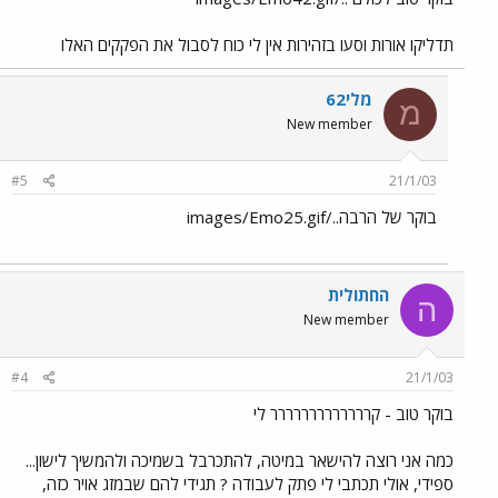
תדליקו אורות וסעו בזהירות אין לי כוח לסבול את הפקקים האלו
מלי62
מ
New member
#5
21/1/03
בוקר של הרבה../images/Emo25.gif
החתולית
ה
New member
#4
21/1/03
בוקר טוב - קררררררררררררר לי
כמה אני רוצה להישאר במיטה, להתכרבל בשמיכה ולהמשיך לישון...
ספידי, אולי תכתבי לי פתק לעבודה ? תגידי להם שבמזג אויר כזה,