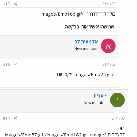
#13
21/1/03
בוקר קרררררררר ../images/Emo186.gif
שמישהו יפשיר אותי בבקשה..
אדמונית 37
א
New member
#16
21/1/03
../images/Emo25.gif מקסימונת
*יערית
י
New member
#14
21/1/03
בוקר
להצלחות../images/Emo57.gif../images/Emo182.gif../image