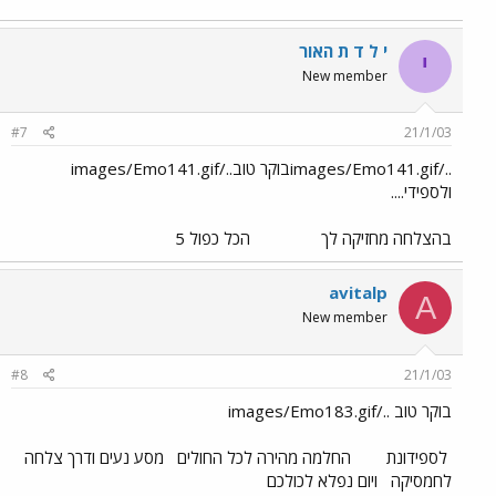
י ל ד ת האור
י
New member
#7
21/1/03
../images/Emo141.gifבוקר טוב../images/Emo141.gif
ולספידי....
בהצלחה מחזיקה לך
הכל כפול 5
avitalp
A
New member
#8
21/1/03
בוקר טוב ../images/Emo183.gif
לספידונת
החלמה מהירה לכל החולים
מסע נעים ודרך צלחה
לחמסיקה
ויום נפלא לכולכם