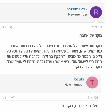
rotem1212
R
New member
#9
21/1/03
בוקר של אהבה
בוקר טוב איתה זה להתעורר יחד במיטה ... לילה בנוכחותה אחחח
כמה שאני אוהב אותה ... שפתיה המתוקות ושיערה הגולש חיוכה כה
מקסים ומבטה כה כובש .. לחבקה בחוזקה , לקרבה אליי לנשום את
ריחה בלי לשאול אולי.. היא אישה נערה וילדה וגורמת לי אושר שכל
בוקר יהיה כזה בוקר ....
touti
T
New member
#11
21/1/03
מילים יפות רותם, בוקר טוב.