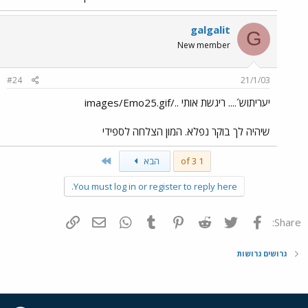
galgalit
G
New member
#24
21/1/03
יעריתוש´.... ריגשת אותי ../images/Emo25.gif
שיהיה לך בוקר נפלא. המון הצלחה לספידי
Last
1 of 3
הבא
You must log in or register to reply here.
פייסבוק
Twitter
Reddit
Pinterest
Tumblr
WhatsApp
דואר אלקטרוני
הוסף קישור
Share:
גרושים גרושות