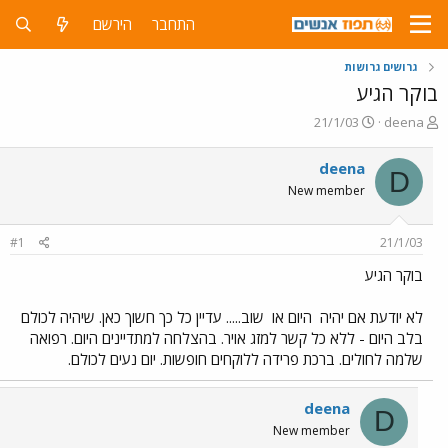
התחבר
הירשם
גרושים גרושות
בוקר הגיע
פ
פ
21/1/03
deena
ו
ו
ת
ר
deena
D
ח
ס
New member
ה
ם
נ
ב
ו
ת
#1
21/1/03
ש
א
א
ר
בוקר הגיע
י
ך
לא יודעת אם יהיה
היום או
שוב..... עדיין כל כך חשוך כאן. שיהיה לכולם
בלב היום - ללא כל קשר למזג אויר. בהצלחה למתדיינים היום. רפואה
שלמה לחולים. ברכת פרידה ללוקחים חופשות. יום נעים לכולם.
deena
D
New member