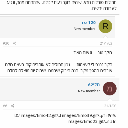
חתולות סובלות נורא. שיהיה בוקר נעים לכולנו, שנתחמם מהר, ונגיע
לעבודה יבשים...
ro 120
R
New member
#30
21/1/03
בוקר טוב .....וגשום מאוד....
הקור נכנס לי לעצמות ..... נכון חתולים לא אוהבים קור. בעצם כולם
אובהים ההפך מקור
הנה חיבוק שיחמם
שיהיה יום מוצלח לכולם
מלי62
מ
New member
#6
21/1/03
שיהיה רק../images/Emo39.gif ו../images/Emo42.gif עם
הרבה../images/Emo23.gif