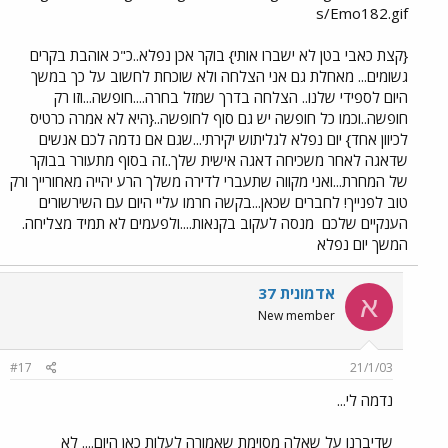
s/Emo182.gif
{קצת כאבי בטן לא ישברו אותי} בוקר אכן נפלא..כ"כ אוהבת בקרים
גשומים... מאחלת גם אני הצלחה ולא שוכחת לחשוב על כך במשך
היום לספידי שלנו.. הצלחה בדרך שמזל בחרה....חופשה...וזו רק
חופשה..וכמו כל חופשה יש גם סוף לחופשה..{היא לא אמרה כרטיס
לכיוון אחד} יום נפלא לגליתוש יקירתי...שגם אם נדמה לכם אנשים
שדאגה לאחר משכיחה דאגה אישית שלך..זה בסוף מתעורר בבוקר
של המחרת...ואני מקווה שתעברי לדירה משלך הרע יהייה מאחורייך ורק
טוב לפנייך! לחברים שכאן...בקשה חרמו עליי היום עם השירשורים
הענקיים שלכם
מנסה לעקוב בקנאות....ולפעמים לא תמיד מצליחה.
המשך יום נפלא
אדמונית 37
א
New member
#17
21/1/03
נדמה לי...
שדיברנו על שאלה מסוימת שאמורה לעלות כאן היום.... לא