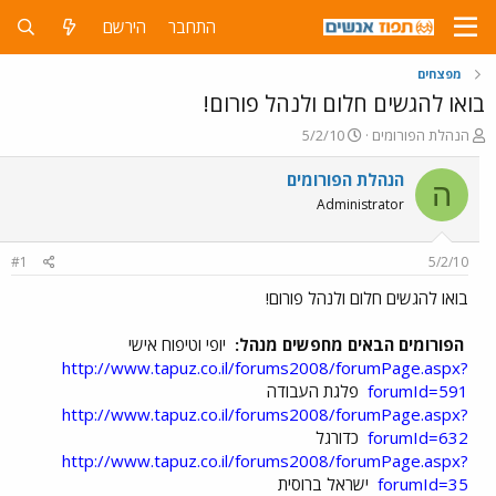
התחבר
הירשם
מפצחים
בואו להגשים חלום ולנהל פורום!
פ
פ
הנהלת הפורומים
5/2/10
ו
ו
ת
ר
הנהלת הפורומים
ה
ח
ס
Administrator
ה
ם
נ
ב
ו
ת
#1
5/2/10
ש
א
א
ר
בואו להגשים חלום ולנהל פורום!
י
ך
הפורומים הבאים מחפשים מנהל:
יופי וטיפוח אישי
http://www.tapuz.co.il/forums2008/forumPage.aspx?
forumId=591
פלגת העבודה
http://www.tapuz.co.il/forums2008/forumPage.aspx?
forumId=632
כדורגל
http://www.tapuz.co.il/forums2008/forumPage.aspx?
forumId=35
ישראל ברוסית