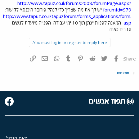
http://www.tapuz.co.il/forums2008/forumPage.aspx?
forumId=979
יש לך את מה שצריך כדי לנהל פורום? היכנס\י לקישור:
http://www.tapuz.co.il/tapuzforum/forms_applications/form.
asp
המענה לפניות יינתן תוך 10 ימי עבודה
הפנייה מיועדת לנשים
וגברים כאחד
You must log in or register to reply here.
פייסבוק
Twitter
Reddit
Pinterest
Tumblr
WhatsApp
דואר אלקטרוני
הוסף קישור
Share:
מפצחים
האח הגדול