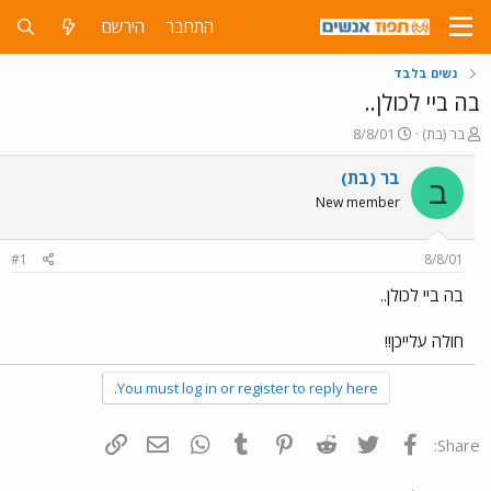
התחבר
הירשם
נשים בלבד
בה ביי לכולן..
פ
פ
בר (בת)
8/8/01
ו
ו
ת
ר
בר (בת)
ב
ח
ס
New member
ה
ם
נ
ב
ו
ת
#1
8/8/01
ש
א
א
ר
בה ביי לכולן..
י
ך
חולה עלייכן!!
You must log in or register to reply here.
פייסבוק
Twitter
Reddit
Pinterest
Tumblr
WhatsApp
דואר אלקטרוני
הוסף קישור
Share: