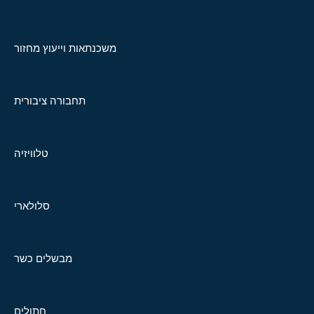
משכנתאות וייעוץ מחזור
תחבורה ציבורית
טלוויזיה
סלולארי
מבשלים כשר
חתולים