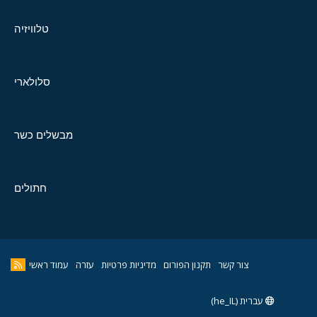
טלוויזיה
סלולארי
מבשלים כשר
חתולים
צור קשר
תקנון הפורום
מדיניות פרטיות
עזרה
עמוד ראשי
עברית (he_IL)