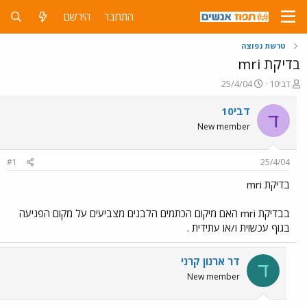
התחבר
הירשם
טרשת נפוצה
בדיקת mri
פ
פ
דבי10
25/4/04
ו
ו
ת
ר
דבי10
ד
ח
ס
New member
ה
ם
נ
ב
ו
ת
#1
25/4/04
ש
א
א
ר
בדיקת mri
י
ך
בבדיקת mri האם מיקום הכתמים הלבנים מצביעים על מקום הפגיעה
בגוף עכשוית ו/או עתידית .
דר ארנון קרני
ד
New member