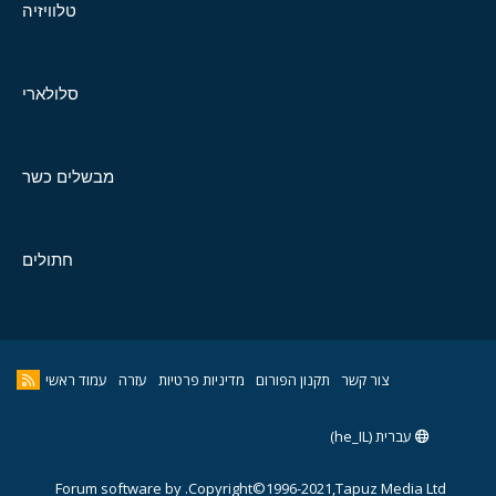
טלוויזיה
סלולארי
מבשלים כשר
חתולים
צור קשר
תקנון הפורום
מדיניות פרטיות
עזרה
עמוד ראשי
עברית (he_IL)
Forum software by
Copyright©1996-2021,Tapuz Media Ltd.