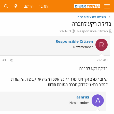
התחבר
הירשם
עוברים לארצות הברית
בדיקת רקע לחברה
פ
פ
23/1/03
Responsible Citizen
ו
ו
ת
ר
Responsible Citizen
R
ח
ס
New member
ה
ם
נ
ב
ו
ת
#1
23/1/03
ש
א
א
ר
בדיקת רקע לחברה
י
ך
שלום לכולם איך אני יכולה לקבל אינפורמציה על קבוצות שקשורות
לטרור ברצוני לבדוק חברה מסוימת תודות
ashriki
A
New member