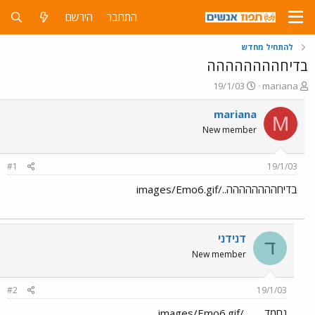
התחבר
הירשם
להתחיל מחדש
בדיחהההההההה
פ
פ
19/1/03
mariana
ו
ו
ת
ר
mariana
M
ח
ס
New member
ה
ם
נ
ב
ו
ת
#1
19/1/03
ש
א
א
ר
בדיחהההההההה../images/Emo6.gif
י
ך
דנידני
ד
New member
#2
19/1/03
נחמד ..... ../images/Emo6.gif