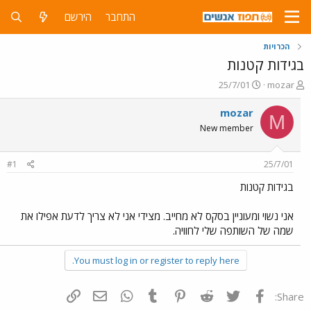
התחבר
הירשם
הכרויות
בגידות קטנות
פ
פ
25/7/01
mozar
ו
ו
ת
ר
mozar
M
ח
ס
New member
ה
ם
נ
ב
ו
ת
#1
25/7/01
ש
א
א
ר
בגידות קטנות
י
ך
אני נשוי ומעוניין בסקס לא מחייב. מצידי אני לא צריך לדעת אפילו את
שמה של השותפה שלי לחוויה.
You must log in or register to reply here.
פייסבוק
Twitter
Reddit
Pinterest
Tumblr
WhatsApp
דואר אלקטרוני
הוסף קישור
Share: