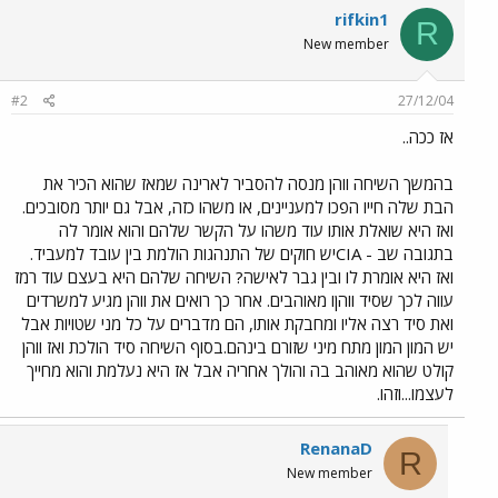
rifkin1
R
New member
#2
27/12/04
אז ככה..
בהמשך השיחה ווהן מנסה להסביר לארינה שמאז שהוא הכיר את
הבת שלה חייו הפכו למעניינים, או משהו כזה, אבל גם יותר מסובכים.
ואז היא שואלת אותו עוד משהו על הקשר שלהם והוא אומר לה
בתגובה שב - CIAיש חוקים של התנהגות הולמת בין עובד למעביד.
ואז היא אומרת לו ובין גבר לאישה? השיחה שלהם היא בעצם עוד רמז
עווה לכך שסיד ווהןו מאוהבים. אחר כך רואים את ווהן מגיע למשרדים
ואת סיד רצה אליו ומחבקת אותו, הם מדברים על כל מני שטויות אבל
יש המון המון מתח מיני שזורם בינהם.בסוף השיחה סיד הולכת ואז ווהן
קולט שהוא מאוהב בה והולך אחריה אבל אז היא נעלמת והוא מחייך
לעצמו...וזהו.
RenanaD
R
New member