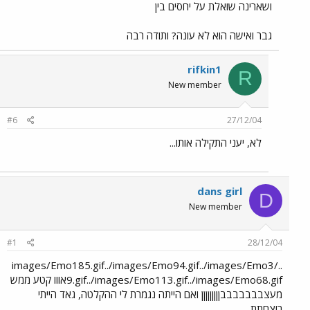
ושארינה שואלת על יחסים בין
גבר ואישה הוא לא עונה? ותודה רבה
rifkin1
R
New member
#6
27/12/04
לא, יעני התקילה אותו...
dans girl
D
New member
#1
28/12/04
../images/Emo185.gif../images/Emo94.gif../images/Emo3
9.gif../images/Emo113.gif../images/Emo68.gifאווו קטע ממש
מעצבבבבבבבןןןןןןןןן ואם הייתה נגמרת לי ההקלטה, גאד הייתי
רוצחתת