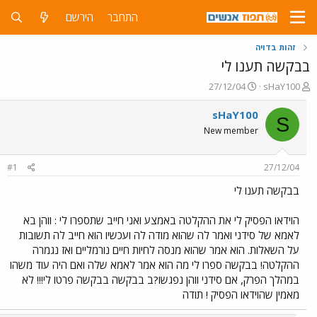
התחבר
הירשם
זהות בדויה
בבקשה תענו לי
פ
פ
27/12/04
sHaY100
ו
ו
ת
ר
sHaY100
S
ח
ס
New member
ה
ם
נ
ב
ו
ת
#1
27/12/04
ש
א
א
ר
בבקשה תענו לי
י
ך
הוידאו הפסיק לי את ההקלטה באמצע ואני חייב שתספרו לי : ווהן בא
לאמא של סידני ואמר לה שהוא מודה לה ועכשיו הוא חייב לה תשובות
על השאלות. הוא אמר שהוא מנסה לחיות חיים נורמליים ואז נגמרה
ההקלטה! בבקשה ספרו לי מה הוא אמר לאמא שלה ואם היה עוד משהו
במהלך הפרק, אם סידני ווהן נפגשו?ב בבקשה בבקשה פרטו לי!!! לא
מאמין שהוידאו הפסיק ! תודה