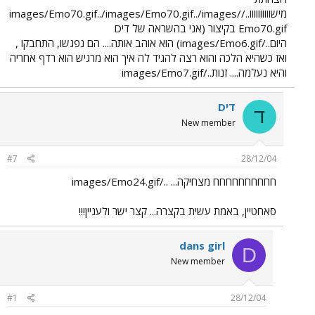
מישוווווווווו../images/Emo70.gif../images/Emo70.gif../images/
Emo70.gif בקיצור (אני בהשראה של דיD
היום../images/Emo6.gif) הוא אוהב אותה.... הם נפגשו, התחבקו ,
ואז כשהיא הלכה והוא רצה להגיד לה איך הוא מרגיש הוא רדף אחריה
והיא נעלמה.... זנות../images/Emo7.gif
דיD
ד
New member
#7
28/12/04
חחחחחחחחחח מצחיקה... ../images/Emo24.gif
סאחטיין, באמת עשית בקצרה... קצר ישר ולעניין!!!
dans girl
D
New member
#1
28/12/04