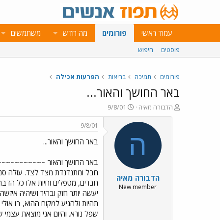
עמוד ראשי
פורומים
מה חדש
משתמשים
פוסטים
חיפוש
פורומים
תמיכה
בריאות
הפרעות אכילה
באר החושך והאור...
פ
פ
הדבורה מאיה
9/8/01
ו
ו
ת
ר
9/8/01
ח
ס
ה
באר החושך והאור...
ה
ם
נ
ב
ו
ת
באר החושך והאור ~~~~~~~~~~~~~
ש
א
חבל ומתנדנדת מצד לצד. עולה סנט
הדבורה מאיה
א
ר
חברים, מטפלים וחיות אלו כל הדברי
י
New member
יעשה יותר חזק ובהיר ושיהיה איזשה
ך
תהיות ולהגיע למקום ההוא, בו אול
שפל נורא. והיום אני מוצאת עצמי ש