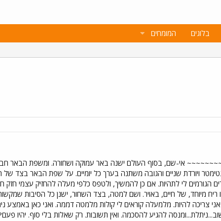
בלוגים
המומחים
~~~~~ אי-שם, בסוף העולם ישנה באר עמוקה ושחורה. ומשפת הבאר חבל 
ימטר ויורדת שניים והגובה משתנה בערך כל יומיים. על שפת הבאר בצד של ה
ם הגורמים לי לתהיות. אם כן להמשיך, ולטפס כלפי מעלה להחזיק עצמי חזק חזק
ו ריח מיוחד, של חיים, באויר. ושם למטה, בצד השחור, ישנן כל הסיבות שמקשות
י אני צריכה להיות. מלמעלה קוראים לי קולות מלמטה דממה. ואני כאן באמצע
וב...ניתלת...ומנסה להגיע להסכמה. ואין תשובות. רק שאלות בלי סוף. יהיו פע