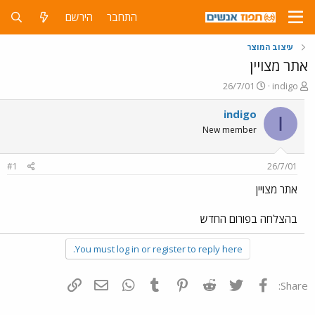
התחבר
הירשם
עיצוב המוצר
אתר מצויין
פ
פ
26/7/01
indigo
ו
ו
ת
ר
indigo
I
ח
ס
New member
ה
ם
נ
ב
ו
ת
#1
26/7/01
ש
א
א
ר
אתר מצויין
י
ך
בהצלחה בפורום החדש
You must log in or register to reply here.
פייסבוק
Twitter
Reddit
Pinterest
Tumblr
WhatsApp
דואר אלקטרוני
הוסף קישור
Share: