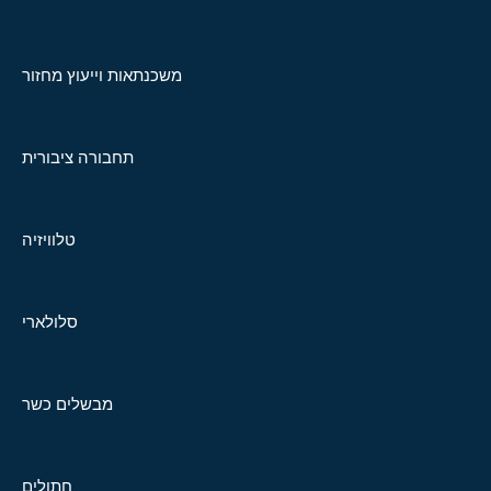
משכנתאות וייעוץ מחזור
תחבורה ציבורית
טלוויזיה
סלולארי
מבשלים כשר
חתולים