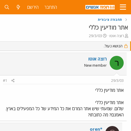
התחבר
הירשם
תחבורה ציבורית
אתר מודיעין כללי
פ
פ
רוצה אוטו
29/3/03
ו
ו
ת
הנושא נעול.
ר
ח
ס
ה
ם
רוצה אוטו
ר
נ
ב
New member
ו
ת
ש
א
א
ר
#1
29/3/03
י
ך
אתר מודיעין כללי
אתר מודיעין כללי
שלום. שמעתי שיש אתר המרכז את כל המידע של כל המפעילים בארץ.
האמנם? מה כתובתו?
oren*