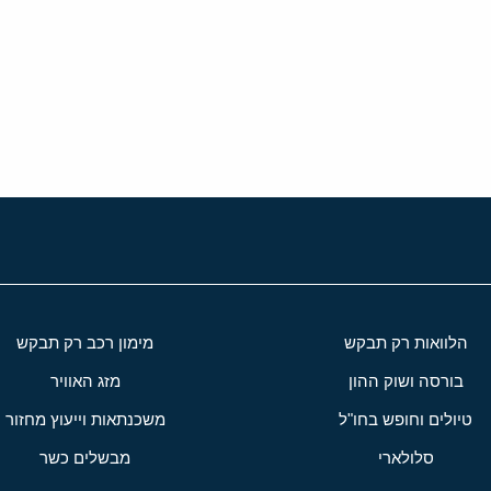
י
שור
הלוואות רק תבקש
מימון רכב רק תבקש
בורסה ושוק ההון
מזג האוויר
טיולים וחופש בחו"ל
משכנתאות וייעוץ מחזור
סלולארי
מבשלים כשר