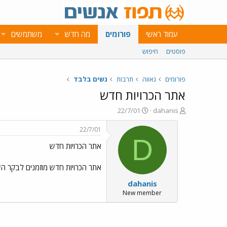
עמוד ראשי
פורומים
מה חדש
משתמשים
פוסטים
חיפוש
פורומים
גאווה
תרבות
נשים בלבד
אתר הכרויות חדש
פ
פ
22/7/01
dahanis
ו
ו
ת
ר
22/7/01
ח
ס
D
אתר הכרויות חדש
ה
ם
נ
ב
ו
ת
אתר הכרויות חדש מוזמנים לבקר הש
ש
א
dahanis
א
ר
י
New member
ך